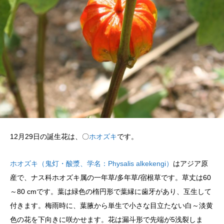
12月29日の誕生花は、〇
ホオズキ
です。
ホオズキ（鬼灯・酸漿、学名：Physalis alkekengi）
はアジア原
産で、ナス科ホオズキ属の一年草/多年草/宿根草です。草丈は60
～80 cmです。葉は緑色の楕円形で葉縁に歯牙があり、互生して
付きます。梅雨時に、葉腋から単生で小さな目立たない白～淡黄
色の花を下向きに咲かせます。花は漏斗形で先端が5浅裂しま