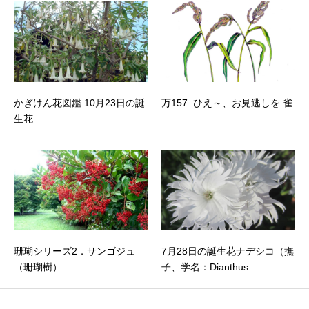
かぎけん花図鑑 10月23日の誕
万157. ひえ～、お見逃しを 雀
生花
珊瑚シリーズ2．サンゴジュ
7月28日の誕生花ナデシコ（撫
（珊瑚樹）
子、学名：Dianthus...