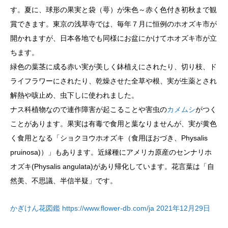
す。夏に、球形の果実と袋（萼）が朱色～赤く色付き初秋まで観
賞できます。東京の浅草寺では、毎年７月に恒例のホオズキ市が
開かれますが、日本各地でも同様にお盆にかけてホオズキ市が立
ちます。
緑色の葉茎に成る赤い実が美しく鉢植えにされたり、切り枝、ド
ライフラワーにされたり、乾燥させた全草や根、実が生薬とされ
解熱や咳止め、虫下しに使われました。
ナス科植物なので連作障害が起こることや害虫の
カメムシ
がつく
ことがあります。果実は有毒で食用と葉なりませんが、実が黄色
く食用となる「ショクヨウホオズキ（食用ほおづき、Physalis
pruinosa)）」もあります。近縁種にアメリカ原産のセンナリホ
オズキ(Physalis angulata)があり帰化しています。花言葉は「自
然美、不思議、半信半疑」です。
かぎけん花図鑑 https://www.flower-db.com/ja 2021年12月29日