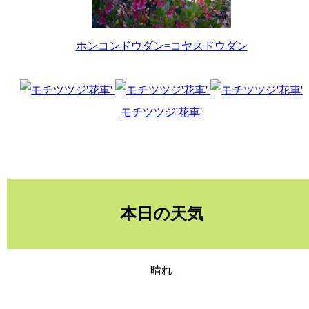
ホンコンドウダン=コヤスドウダン
モチツツジ'花車'
本日の天気
晴れ