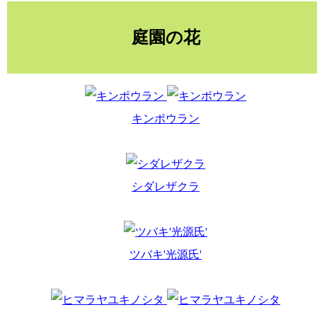
庭園の花
キンポウラン
シダレザクラ
ツバキ'光源氏'