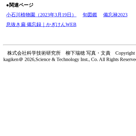
●関連ページ
小石川植物園（2023年3月19日）
旬図鑑
備忘禄2023
息抜き扁 備忘録｜かぎけんWEB