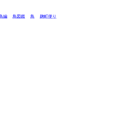
鳥編
鳥図鑑
鳥
麹町便り