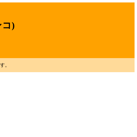
コ)
す。