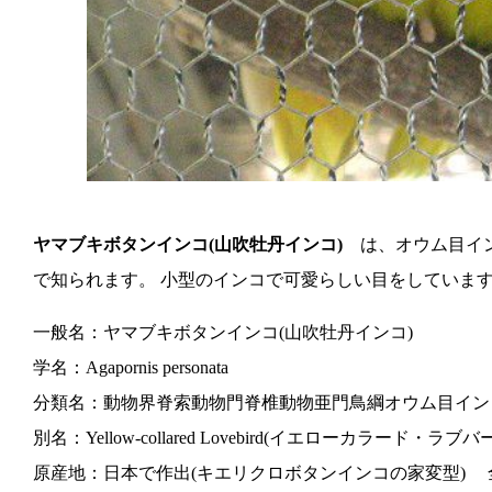
ヤマブキボタンインコ(山吹牡丹インコ)
は、オウム目インコ科
で知られます。 小型のインコで可愛らしい目をしていま
一般名：ヤマブキボタンインコ(山吹牡丹インコ)
学名：Agapornis personata
分類名：動物界脊索動物門脊椎動物亜門鳥綱オウム目イン
別名：Yellow-collared Lovebird(イエローカラード・ラブバ
原産地：日本で作出(キエリクロボタンインコの家変型) 全