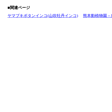
■関連ページ
ヤマブキボタンインコ(山吹牡丹インコ)
熊本動植物園－