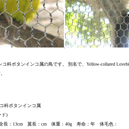
ボタンインコ属の鳥です。 別名で、Yellow-collared L
す。
コ科ボタンインコ属
ード)
長：13cm 翼長：cm 体重：40g 寿命：年 体毛色：