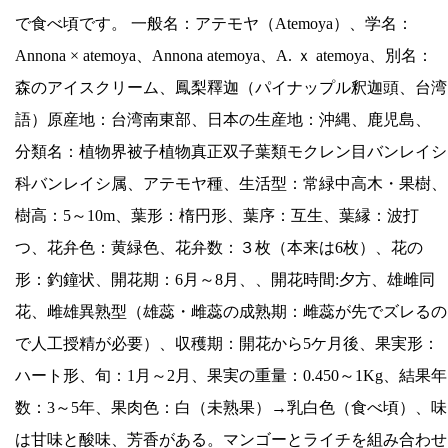
で食べ頃です。 一般名：アテモヤ（Atemoya）、学名：
Annona × atemoya、Annona atemoya、A. ｘ atemoya、別名：
森のアイスクリーム、鳳梨釋迦（パイナップル釈迦頭、台湾
語）原産地：台湾南東部、日本の生産地：沖縄、鹿児島、
分類名：植物界被子植物真正双子葉類モクレン目バンレイシ
科バンレイシ属、アテモヤ種、生活型：常緑中高木・果樹、
樹高：5～10m、葉形：楕円形、葉序：互生、葉縁：波打
つ、花弁色：黄緑色、花弁数：３枚（本来は6枚）、花の
形：釣鐘状、開花期：6月～8月、、開花時間:夕方、雄雌同
花、雌雄異熟型（雄蕊・雌蕊の成熟期：雌蕊が先でズレるの
で人工授精が必要）、収穫期：開花から5ケ月後、果実形：
ハート形、旬：1月～2月、果実の重量：0.450～1Kg、結果年
数：3～5年、果肉色：白（未熟果）→乳白色（食べ頃）、味
は甘味と酸味、芳香がある。マンゴーとライチを組み合わせ