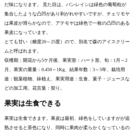
だ味になります。 見た目は、バンレイシは緑色の葡萄粒が
集合したような凸凹があり剥がれやすいですが、チェリモヤ
は果皮が滑らかなので、アテモヤは緑色で一枚の凸凹のある
果皮になっています。
とても甘い（糖度20～25度）ので、別名で森のアイスクリー
ムと呼ばれます。
収穫期：開花から5ケ月後、果実形：ハート形、旬：1月～2
月、果実の重量：0.450～1Kg、結果年数：3～5年、栽培用
途：観葉植物、鉢植え、果実用途：生食、菓子・ジュースな
どの加工用。花言葉：契り。
果実は生食できる
果実は生食できます。果皮は最初、緑色をしていますがが追
熟させると茶色になり、同時に果肉が柔らかくなっているの