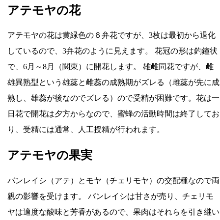
アテモヤの花
アテモヤの花は黄緑色の６弁花ですが、3枚は最初から退化
しているので、3弁花のように見えます。 花冠の形は釣鐘状
で、6月～8月（関東）に開花します。 雄雌同花ですが、雌
雄異熟型という雄蕊と雌蕊の成熟期がズレる（雌蕊が先に成
熟し、雄蕊が後なのでズレる）ので受精が困難です。花は一
日花で開花は夕方からなので、蜜蜂の活動時間は終了してお
り、受精には通常、人工授精が行われます。
アテモヤの果実
バンレイシ（アテ）とモヤ（チェリモヤ）の交配種なので両
親の影響を受けます。 バンレイシは甘さが売り、チェリモ
ヤは適度な酸味と芳香があるので、果肉はそれらを引き継い