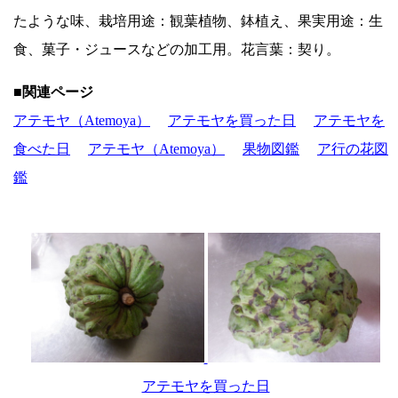
たような味、栽培用途：観葉植物、鉢植え、果実用途：生
食、菓子・ジュースなどの加工用。花言葉：契り。
■関連ページ
アテモヤ（Atemoya）
アテモヤを買った日
アテモヤを
食べた日
アテモヤ（Atemoya）
果物図鑑
ア行の花図
鑑
アテモヤを買った日