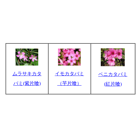
ムラサキカタ
イモカタバミ
ベニカタバミ
バミ(紫片喰)
（芋片喰）
(紅片喰)