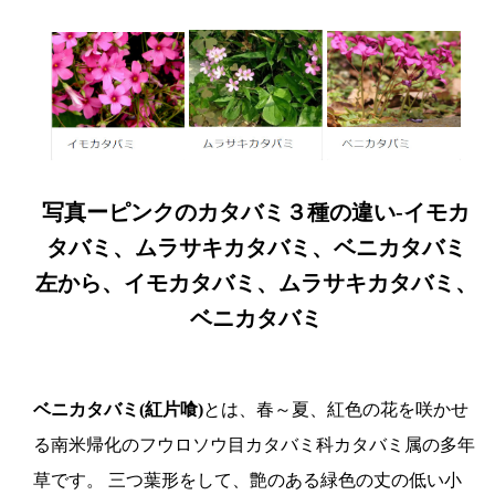
写真ーピンクのカタバミ３種の違い-イモカ
タバミ、ムラサキカタバミ、ベニカタバミ
左から、イモカタバミ、ムラサキカタバミ、
ベニカタバミ
ベニカタバミ(紅片喰)
とは、春～夏、紅色の花を咲かせ
る南米帰化のフウロソウ目カタバミ科カタバミ属の多年
草です。 三つ葉形をして、艶のある緑色の丈の低い小