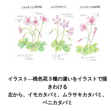
イラスト―桃色花３種の違いをイラストで描
きわける
左から、イモカタバミ、ムラサキカタバミ、
ベニカタバミ