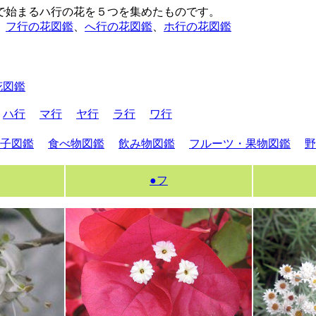
で始まるハ行の花を５つを集めたものです。
、
フ行の花図鑑
、
へ行の花図鑑
、
ホ行の花図鑑
花図鑑
ハ行
マ行
ヤ行
ラ行
ワ行
子図鑑
食べ物図鑑
飲み物図鑑
フルーツ・果物図鑑
野
●フ