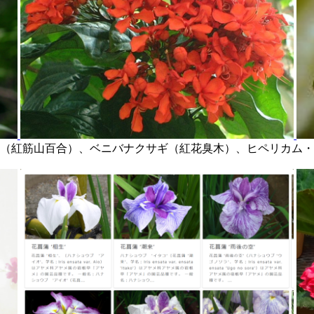
（紅筋山百合）、ベニバナクサギ（紅花臭木）、ヒペリカム・