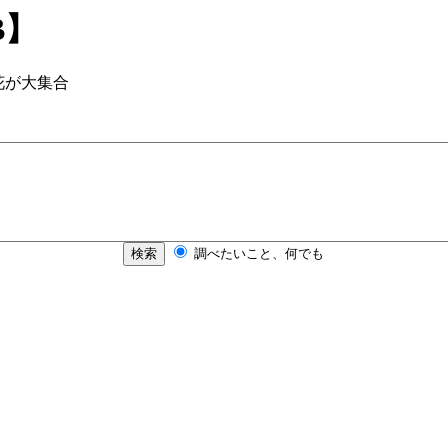
B】
花が大集合