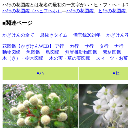
ハ行の花図鑑とは花名の最初の一文字がハ・ヒ・フ・ヘ・ホ
ハ行の花図鑑（ハヒフヘホ）
―
ハ行の花図鑑
、
ヒ行の花図鑑
■関連ページ
かぎけんの全て
息抜きタイム
備忘録2024年
かぎけん
花図鑑【かぎけんWEB】
ア行
カ行
サ行
タ行
ナ行
動物図鑑
魚図鑑
鳥図鑑
無脊椎動物図鑑
素材図鑑
木（き）・樹木図鑑
木の実・草の実図鑑
スィーツ・お菓
●ハ
●ヒ