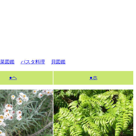
菜図鑑
パスタ料理
貝図鑑
●ヘ
●ホ