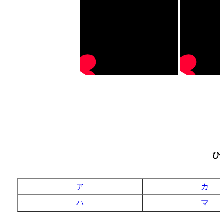
ひ
ア
カ
ハ
マ