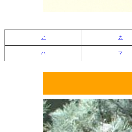
ア
カ
ハ
マ