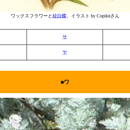
ワックスフラワーと
紋白蝶
、イラスト by Copilotさん
サ
ヤ
■ワ