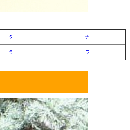
タ
ナ
ラ
ワ