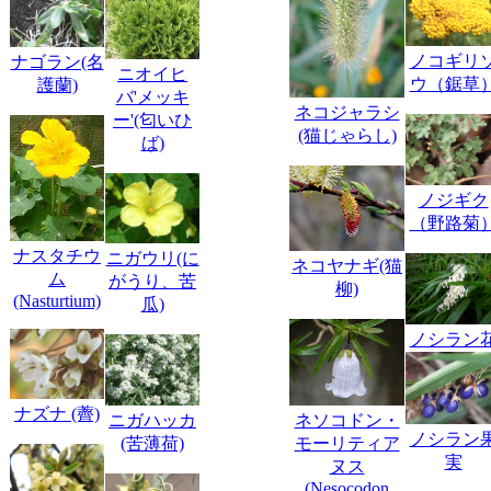
ノコギリ
ナゴラン(名
ニオイヒ
ウ（鋸草
護蘭)
バ'メッキ
ネコジャラシ
ー'(匂いひ
(猫じゃらし)
ば)
ノジギク
（野路菊
ナスタチウ
ニガウリ(に
ネコヤナギ(猫
ム
がうり、苦
柳)
(Nasturtium)
瓜)
ノシラン
ナズナ (薺)
ニガハッカ
ネソコドン・
ノシラン
(苦薄荷)
モーリティア
実
ヌス
(Nesocodon