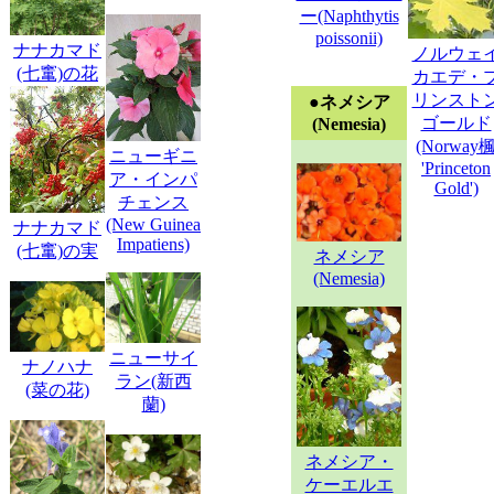
ー(Naphthytis
poissonii)
ナナカマド
ノルウェ
(七竃)の花
カエデ・
リンスト
●ネメシア
ゴールド
(Nemesia)
(Norway
ニューギニ
'Princeton
ア・インパ
Gold')
チェンス
(New Guinea
ナナカマド
Impatiens)
(七竃)の実
ネメシア
(Nemesia)
ニューサイ
ナノハナ
ラン(新西
(菜の花)
蘭)
ネメシア・
ケーエルエ