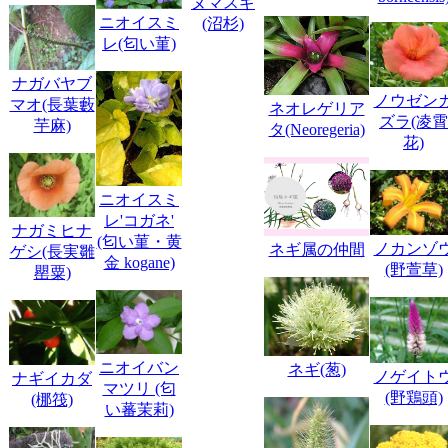
ヌマスギ
ニオイスミ
(沼杉)
レ(匂い菫)
ナガバヤブ
ノウゼン
マオ(長葉藪
ネオレゲリア
ズラ(凌霄
芋麻)
タ(Neoregeria)
花)
ニオイスミ
レ'コガネ'
ナガミヒナ
(匂い菫・黄
ノカンゾ
ネギ属の仲間
ゲシ(長実雛
金 kogane)
(野萱草)
罌粟)
ニオイバン
ネギ(葱)
ノゲイト
ナギイカダ
マツリ (匂
(野鶏頭)
(梛筏)
い蕃茉莉)