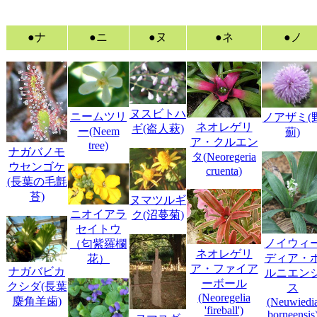
●ナ
●ニ
●ヌ
●ネ
●ノ
ヌスビトハ
ニームツリ
ノアザミ(
ネオレゲリ
ギ(盗人萩)
ー(Neem
薊)
ア・クルエン
tree)
ナガバノモ
タ(Neoregeria
ウセンゴケ
cruenta)
(長葉の毛氈
苔)
ヌマツルギ
ニオイアラ
ク(沼蔓菊)
セイトウ
ノイウィ
（匂紫羅欄
ネオレゲリ
ディア・
花）
ア・ファイア
ナガバビカ
ルニエン
ーボール
クシダ(長葉
ス
(Neoregelia
麋角羊歯)
(Neuwiedi
'fireball')
borneensis