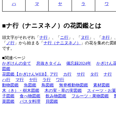
ハ
マ
ヤ
ラ
ワ
■ナ行（ナニヌネノ）の花図鑑とは
頭文字がそれぞれ「
ナ行
」、「
ニ行
」、「
ヌ行
」、「
ネ行
」
「
ノ行
」から始まる「
ナ行（ナニヌネノ）
」の花を集めた図
です。
■関連ページ
かぎけんの全て
息抜きタイム
備忘録2024年
かぎけん
図鑑
花図鑑【かぎけんWEB】
ア行
カ行
サ行
タ行
ナ行
ハ行
マ行
ヤ行
ラ行
ワ行
動物図鑑
魚図鑑
鳥図鑑
無脊椎動物図鑑
素材図鑑
木（き）・樹木図鑑
木の実・草の実図鑑
スィーツ・お菓
子図鑑
食べ物図鑑
飲み物図鑑
フルーツ・果物図鑑
菜図鑑
パスタ料理
貝図鑑