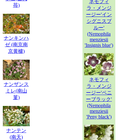
ネモフィ
苺)
ラ・メンジ
ージー'イン
シグニスブ
ルー'
(Nemophila
ナンキンハ
menziesii
ゼ (南京南
'Insignis blue')
京黄櫨)
ネモフィ
ナンザンス
ラ・メンジ
ミレ(南山
ージー'ペニ
菫)
ーブラック'
(Nemophila
menziesii
'Peny black')
ナンテン
(南天)