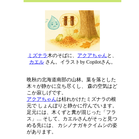
ミズナラ
木のそばに、
アクアちゃん
と、
カエル
さん。イラストby Copilotさん。
晩秋の北海道南部の山林。葉を落とした
木々が静かに立ち尽くし、 森の空気はど
こか寂しげです。
アクアちゃん
は枯れかけたミズナラの根
元で しょんぼりと静かに佇んでいます。
足元には、木くずと糞が混じった「フラ
ス」… そして、カエルさんがそっと見つ
める先には、 カシノナガキクイムシの姿
があります。