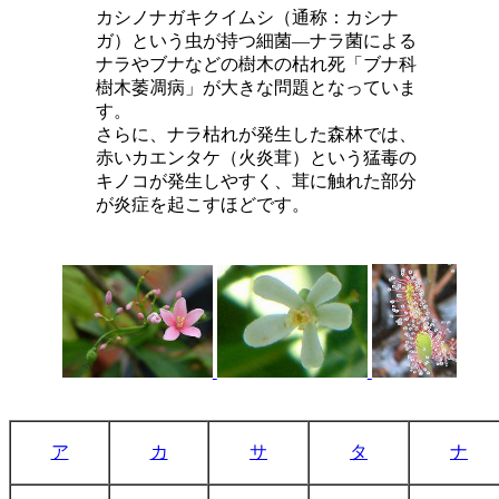
カシノナガキクイムシ（通称：カシナ
ガ）という虫が持つ細菌―ナラ菌による
ナラやブナなどの樹木の枯れ死「ブナ科
樹木萎凋病」が大きな問題となっていま
す。
さらに、ナラ枯れが発生した森林では、
赤いカエンタケ（火炎茸）という猛毒の
キノコが発生しやすく、茸に触れた部分
が炎症を起こすほどです。
ア
カ
サ
タ
ナ