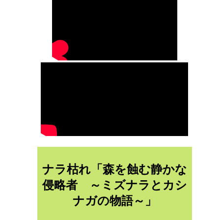
ナラ枯れ「森を蝕む静かな
侵略者 ～ミズナラとカシ
ナガの物語～」