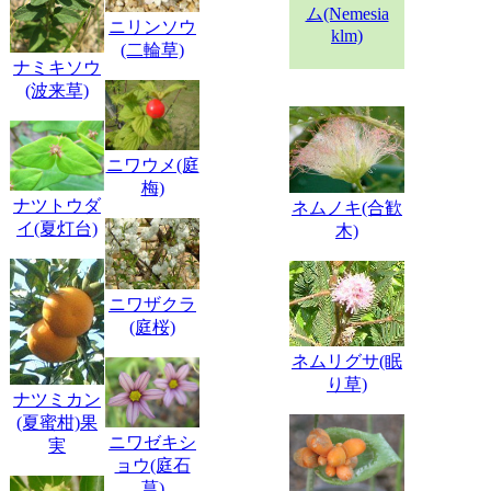
ム(Nemesia
ニリンソウ
klm)
(二輪草)
ナミキソウ
(波来草)
ニワウメ(庭
梅)
ナツトウダ
ネムノキ(合歓
イ(夏灯台)
木)
ニワザクラ
(庭桜)
ネムリグサ(眠
り草)
ナツミカン
(夏蜜柑)果
ニワゼキシ
実
ョウ(庭石
菖)