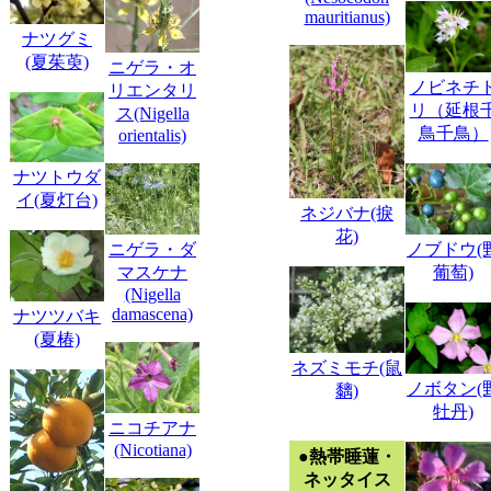
mauritianus)
ナツグミ
(夏茱萸)
ニゲラ・オ
ノビネチ
リエンタリ
リ（延根
ス(Nigella
鳥千鳥）
orientalis)
ナツトウダ
イ(夏灯台)
ネジバナ(捩
花)
ニゲラ・ダ
ノブドウ(
マスケナ
葡萄)
(Nigella
damascena)
ナツツバキ
(夏椿)
ネズミモチ(鼠
ノボタン(
黐)
牡丹)
ニコチアナ
(Nicotiana)
●熱帯睡蓮・
ネッタイス