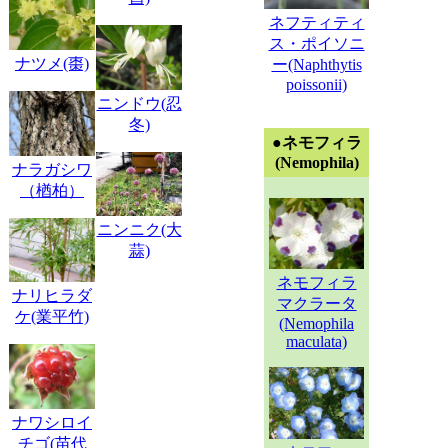
ネフティティ
ス・ポイソニ
ナツメ(棗)
ー(Naphthytis
poissonii)
ニンドウ(忍
冬)
●ネモフィラ
(Nemophila)
ナラガシワ
（楢柏）
ニンニク(大
蒜)
ネモフィラ
ナリヒラダ
マクラータ
ケ(業平竹)
(Nemophila
maculata)
ナワシロイ
チゴ(苗代