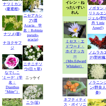
イレン・ね
ナツミカン
ったいすい
ノボタン
(夏蜜柑)
れん
リトルエ
ニセアカシ
ジェル(野
ア(贋
丹 'Little
Acacia、学
Angel')
名：Robinia
ナツメ(棗)
pseudo-
acacia)
ミセス・エ
ナヨクサフ
ドワード・
ジ
ホイテッカ
ノムラカ
ー
デ(野村楓
（Mrs.Edward
ニチニチソ
Whitaker）
ウ(日々草)
なでしこ
'ミーテ'（学
ニッケイ
ノラニン
名：
Dianthus
ン(野良人
"Miite"）
参)
ネフティティ
ニラ(韮)
ス・ポイソニ