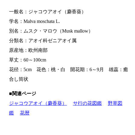
一般名：ジャコウアオイ（麝香葵）
学名：Malva moschata L.
別名：ムスク・マロウ（Musk mallow）
分類名：アオイ科ゼニアオイ属
原産地：欧州南部
草丈：60～100cm
花径：5cm 花色：桃・白 開花期：6～9月 雄蕊：癒
合し筒状
■関連ページ
ジャコウアオイ（麝香葵）
サ行の花図鑑
野草図
鑑
花暦