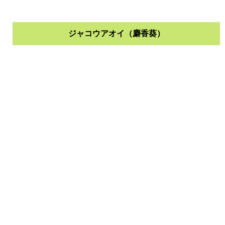
ジャコウアオイ（麝香葵）