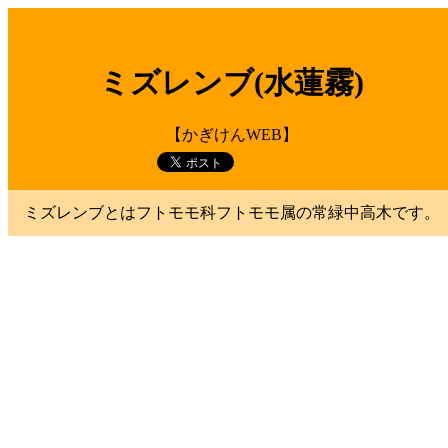
ミズレンブ(水蓮霧)
【かぎけんWEB】
ミズレンブとはフトモモ科フトモモ属の常緑中高木です。