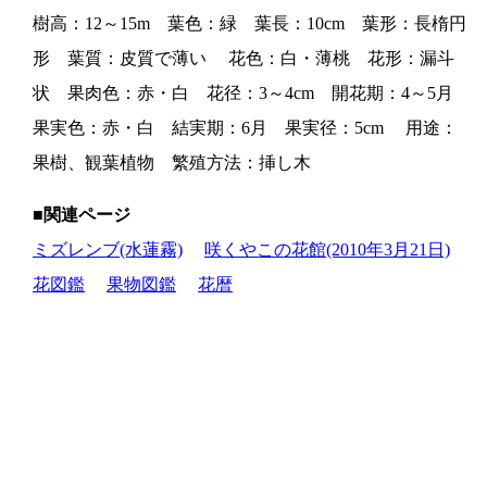
樹高：12～15m 葉色：緑 葉長：10cm 葉形：長楕円
形 葉質：皮質で薄い 花色：白・薄桃 花形：漏斗
状 果肉色：赤・白 花径：3～4cm 開花期：4～5月
果実色：赤・白 結実期：6月 果実径：5cm 用途：
果樹、観葉植物 繁殖方法：挿し木
■関連ページ
ミズレンブ(水蓮霧)
咲くやこの花館(2010年3月21日)
花図鑑
果物図鑑
花暦