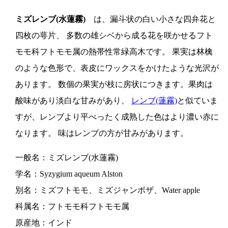
ミズレンブ(水蓮霧)
は、漏斗状の白い小さな四弁花と
四枚の萼片、 多数の雄シベから成る花を咲かせるフト
モモ科フトモモ属の熱帯性常緑高木です。 果実は林檎
のような色形で、表皮にワックスをかけたような光沢が
あります。 数個の果実が枝に房状につきます。果肉は
酸味があり淡白な甘みがあり、
レンブ(蓮霧)
と似ていま
すが、レンブより平べったく成熟した色はより濃い赤に
なります。 味はレンブの方が甘みがあります。
一般名：ミズレンブ(水蓮霧)
学名：Syzygium aqueum Alston
別名：ミズフトモモ、ミズジャンボザ、Water apple
科属名：フトモモ科フトモモ属
原産地：インド