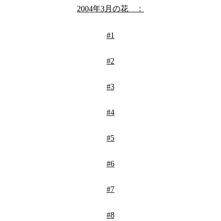
2004年3月の花 ：
#1
#2
#3
#4
#5
#6
#7
#8