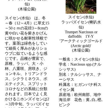
仙)
(木場公園)
スイセン(水仙)
スイセン(水仙) は、冬
ラッパズイセン(喇叭水
～春（12～4月）に草丈15
仙)
～50ｃｍの花径3～8cmの
Trumpet Narcissus or
黄や白い花を俯きかげん
daffodils 1Y-Y
に咲かせる耐寒性球根で
'アークティックゴールド
す。葉茎は緑色をしてい
(Arctic gold)'
て細長く厚みがありショ
(木場公園)
ウブに似ているような感
じです。品種が豊富で、
一般名：スイセン(水仙)
原種、ラッパ、大・小
学名：Narcissus spp.(ナル
杯、八重咲、房咲き、ジ
シッサス)
ョンキル、トリアンドラ
別名：ナルシッサス、ナ
ス、シクラミネウス、ポ
ーシサス
エティクス、スプリット
科属名：ヒガンバナ科ス
コロナなどの系統に分類
イセン属
されます。日本でよく見
原産地：欧州南部、地中
かけるニホンズイセンは2
海沿岸 花色：黄､白､橙､
～3月中旬、ラッパズイセ
ピンク