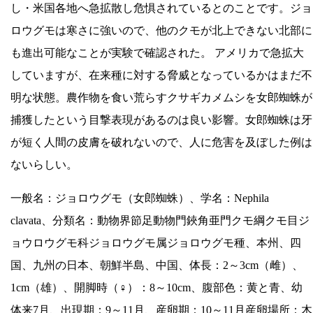
し・米国各地へ急拡散し危惧されているとのことです。ジョ
ロウグモは寒さに強いので、他のクモが北上できない北部に
も進出可能なことが実験で確認された。 アメリカで急拡大
していますが、在来種に対する脅威となっているかはまだ不
明な状態。農作物を食い荒らすクサギカメムシを女郎蜘蛛が
捕獲したという目撃表現があるのは良い影響。女郎蜘蛛は牙
が短く人間の皮膚を破れないので、人に危害を及ぼした例は
ないらしい。
一般名：ジョロウグモ（女郎蜘蛛）、学名：Nephila
clavata、分類名：動物界節足動物門鋏角亜門クモ綱クモ目ジ
ョウロウグモ科ジョロウグモ属ジョロウグモ種、本州、四
国、九州の日本、朝鮮半島、中国、体長：2～3cm（雌）、
1cm（雄）、開脚時（♀）：8～10cm、腹部色：黄と青、幼
体来7月、出現期：9～11月、産卵期：10～11月産卵場所：木