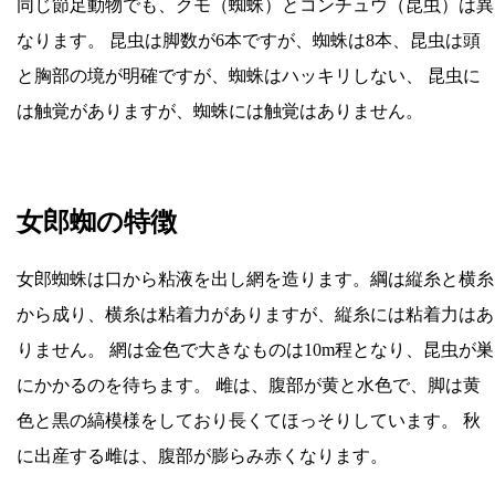
同じ節足動物でも、クモ（蜘蛛）とコンチュウ（昆虫）は異
なります。 昆虫は脚数が6本ですが、蜘蛛は8本、昆虫は頭
と胸部の境が明確ですが、蜘蛛はハッキリしない、 昆虫に
は触覚がありますが、蜘蛛には触覚はありません。
女郎蜘の特徴
女郎蜘蛛は口から粘液を出し網を造ります。綱は縦糸と横糸
から成り、横糸は粘着力がありますが、縦糸には粘着力はあ
りません。 網は金色で大きなものは10m程となり、昆虫が巣
にかかるのを待ちます。 雌は、腹部が黄と水色で、脚は黄
色と黒の縞模様をしており長くてほっそりしています。 秋
に出産する雌は、腹部が膨らみ赤くなります。