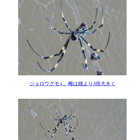
ジョロウグモ♀。雌は雄より3倍大きく