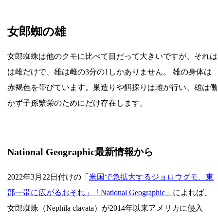
女郎蜘の雄
女郎蜘蛛は他のクモに比べて目だって大きいですが、それは
は雌だけで、雄は雌の3分の1しかありません。 雄の身体は
赤褐色を帯びています。巣造りや餌採りは雌が行い、雄は働
かず子孫繁栄のためにだけ存在します。
National Geographic最新情報から
2022年3月22日付けの「
米国で急拡大するジョロウグモ、東
部一帯に広がるおそれ」「National Geographic」
によれば、
女郎蜘蛛（Nephila clavata）が2014年以来アメリカに侵入