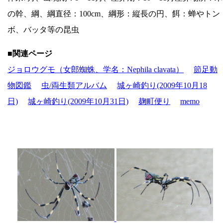
の幹、綱、綱直径：100cm、綱形：縦長の円、餌：蝉やトン
ボ、バッタ等の昆虫
■関連ページ
ジョロウグモ（女郎蜘蛛、学名：Nephila clavata）
節足動
物図鑑
虫/両生類アルバム
城ヶ崎釣り(2009年10月18
日)
城ヶ崎釣り(2009年10月31日)
麹町便り
memo