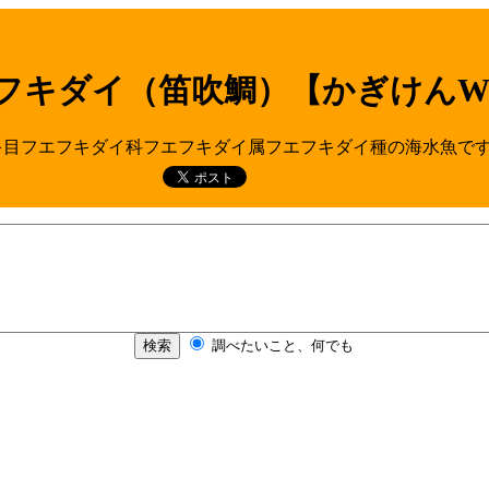
フキダイ（笛吹鯛）【かぎけんW
フエフキダイ科フエフキダイ属フエフキダイ種の海水魚です。英名：Ch