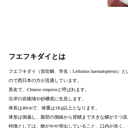
フエフキダイとは
フエフキダイ（笛吹鯛、学名：Lethrinus haemat
ので西日本の方が流通しています。
英名で、Chinese emperorと呼ばれます。
沿岸の岩礁域や砂礫底に生息します。
体長は40cmで、体重は1Kg以上となります。
体形は側扁し、腹部の側線から背鰭まで大きな鱗が５つ並
特徴としては、吻がやや突出していること、口内が赤く、