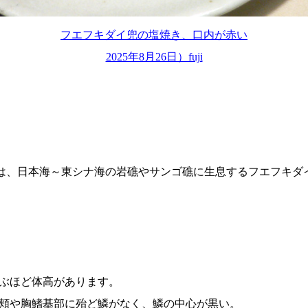
フエフキダイ兜の塩焼き、口内が赤い
2025年8月26日）fuji
opterus）とは、日本海～東シナ海の岩礁やサンゴ礁に生息するフ
ぶほど体高があります。
頬や胸鰭基部に殆ど鱗がなく、鱗の中心が黒い。