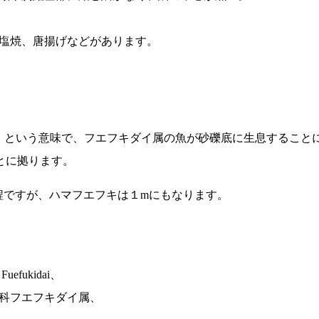
塩焼、唐揚げなどがあります。
隠れた）」という意味で、フエフキダイ属の魚が砂礫底に生息することに拠
いことに拠ります。
m程ですが、ハマフエフキは１mにもなります。
uefukidai、
科フエフキダイ属、