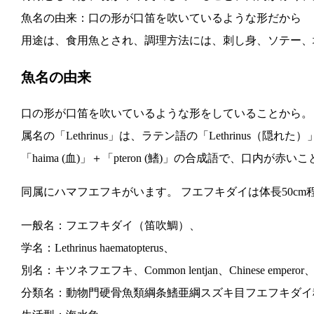
魚名の由来：口の形が口笛を吹いているような形だから
用途は、食用魚とされ、調理方法には、刺し身、ソテー、
魚名の由来
口の形が口笛を吹いているような形をしていることから。
属名の「Lethrinus」は、ラテン語の「Lethrinus（
「haima (血)」＋「pteron (鰭)」の合成語で、口内が赤
同属にハマフエフキがいます。 フエフキダイは体長50c
一般名：フエフキダイ（笛吹鯛）、
学名：Lethrinus haematopterus、
別名：キツネフエフキ、Common lentjan、Chinese emperor、F
分類名：動物門硬骨魚類綱条鰭亜綱スズキ目フエフキダイ