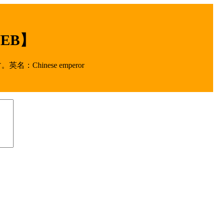
EB】
inese emperor