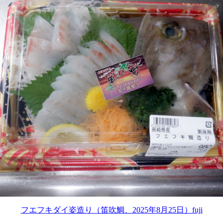
フエフキダイ姿造り（笛吹鯛、2025年8月25日）fuji