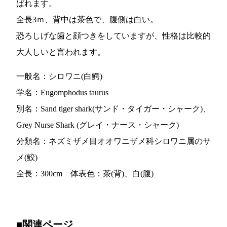
ばれます。
全長3ｍ、背中は茶色で、腹側は白い。
恐ろしげな歯と顔つきをしていますが、性格は比較的
大人しいと言われます。
一般名：シロワニ(白鰐)
学名：Eugomphodus taurus
別名：Sand tiger shark(サンド・タイガー・シャーク)、
Grey Nurse Shark (グレイ・ナース・シャーク)
分類名：ネズミザメ目オオワニザメ科シロワニ属のサ
メ(鮫)
全長：300cm 体表色：茶(背)、白(腹)
■関連ページ