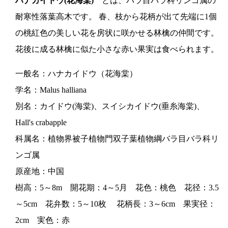
ハナカイドウ(花海棠)
とは、バラ目バラ科リンゴ属の
耐寒性落葉高木です。 春、枝から花柄が出て先端に1個
の桃紅色の美しい花を房状に咲かせる林檎の仲間です。
花後に成る林檎に似た小さな赤い果実は食べられます。
一般名：ハナカイドウ（花海棠）
学名：Malus halliana
別名：カイドウ(海棠)、スイシカイドウ(垂糸海棠)、
Hall's crabapple
科属名：植物界被子植物門双子葉植物綱バラ目バラ科リ
ンゴ属
原産地：中国
樹高：5～8m 開花期：4～5月 花色：桃色 花径：3.5
～5cm 花弁数：5～10枚 花柄長：3～6cm 果実径：
2cm 実色：赤