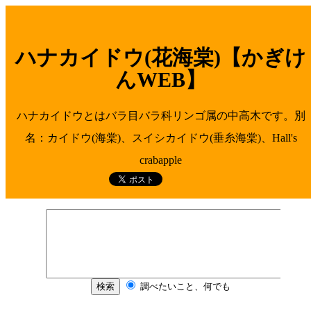
ハナカイドウ(花海棠)【かぎけ
んWEB】
ハナカイドウとはバラ目バラ科リンゴ属の中高木です。別
名：カイドウ(海棠)、スイシカイドウ(垂糸海棠)、Hall's
crabapple