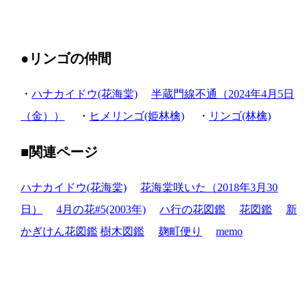
●リンゴの仲間
・
ハナカイドウ(花海棠)
半蔵門線不通（2024年4月5日
（金））
・
ヒメリンゴ(姫林檎)
・
リンゴ(林檎)
■関連ページ
ハナカイドウ(花海棠)
花海棠咲いた（2018年3月30
日）
4月の花#5(2003年)
ハ行の花図鑑
花図鑑
新
かぎけん花図鑑
樹木図鑑
麹町便り
memo