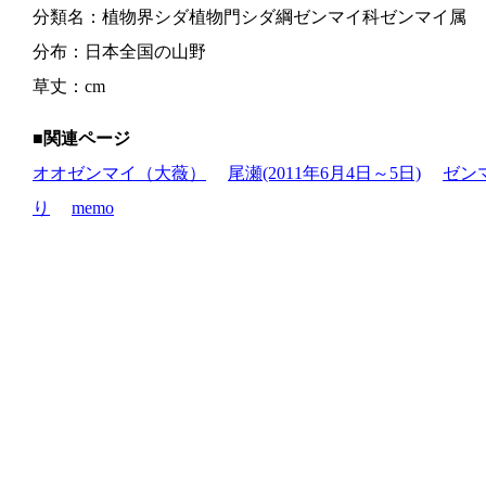
分類名：植物界シダ植物門シダ綱ゼンマイ科ゼンマイ属
分布：日本全国の山野
草丈：cm
■関連ページ
オオゼンマイ（大薇）
尾瀬(2011年6月4日～5日)
ゼン
り
memo