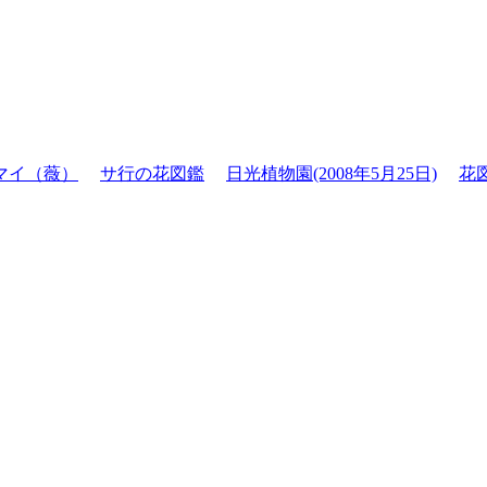
マイ（薇）
サ行の花図鑑
日光植物園(2008年5月25日)
花