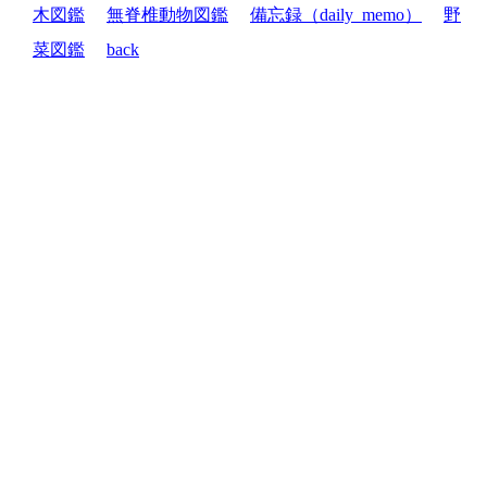
木図鑑
無脊椎動物図鑑
備忘録（daily_memo）
野
菜図鑑
back