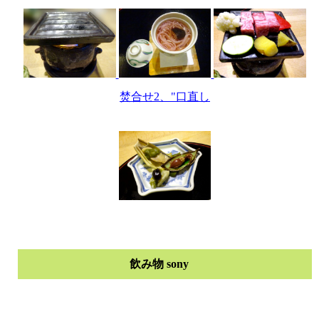
焚合せ2、"口直し
飲み物 sony