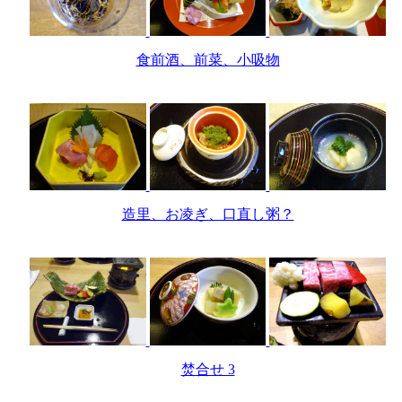
食前酒、前菜、小吸物
造里、お凌ぎ、口直し粥？
焚合せ 3