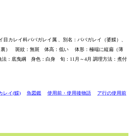
魚綱カレイ目カレイ科ババガレイ属 、別名：ババガレイ（婆鰈）、
表）、白（裏） 斑紋：無斑 体高：低い 体形：極端に縦扁（薄
法：底曳綱 身色：白身 旬：11月～4月 調理方法：煮付
カレイ(鰈)
魚図鑑
使用前・使用後物語
ア行の使用前