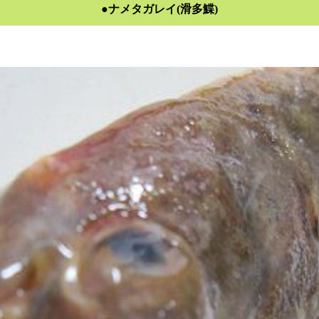
●ナメタガレイ(滑多鰈)