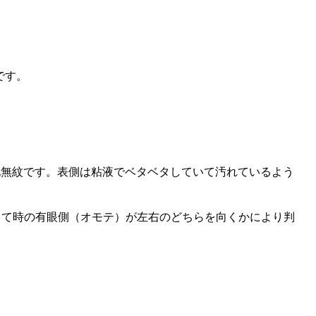
です。
白地無紋です。表側は粘液でベタベタしていて汚れているよう
して時の有眼側（オモテ）が左右のどちらを向くかにより判