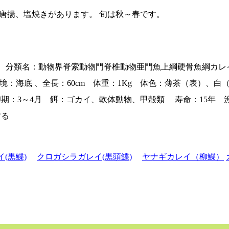
唐揚、塩焼きがあります。 旬は秋～春です。
s achne 、分類名：動物界脊索動物門脊椎動物亜門魚上綱硬骨
日本海 環境：海底 、全長：60cm 体重：1Kg 体色：薄茶（
：3～4月 餌：ゴカイ、軟体動物、甲殻類 寿命：15年 漁
する
(黒鰈)
クロガシラガレイ(黒頭鰈)
ヤナギカレイ（柳鰈）