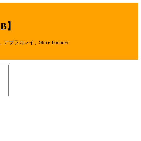
B】
イ、Slime flounder