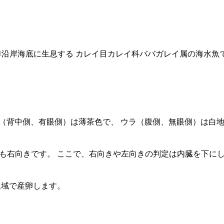
洋沿岸海底に生息する カレイ目カレイ科ババガレイ属の海水魚
モテ（背中側、有眼側）は薄茶色で、 ウラ（腹側、無眼側）は
も右向きです。 ここで、右向きや左向きの判定は内臓を下に
水域で産卵します。