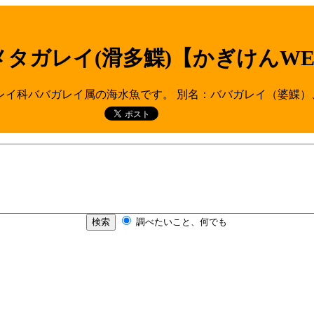
メタガレイ(滑多鰈)【かぎけんWE
科ババガレイ属の海水魚です。 別名：ババガレイ（婆鰈）、アブラカレ