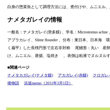
白身の惣菜魚として調理方法には、煮付けや、ムニエル、
ナメタガレイの情報
一般名：ナメタガレイ(滑多鰈) 、学名：Microstomu
アブラカレイ、Slime flounder 、分布：東日本、
く扁平）した長楕円形で左右非対称 尾鰭形：丸い 産卵期
け、ムニエル、唐揚、塩焼き 、表側は粘液でヌルヌル
■関連ページ
ナメタカガレイ(ナメタ鰈)
アカガレイ(赤鰈)
クロガレイ
後物語
浜坂memo（2011年3月1日）