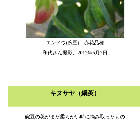
エンドウ(豌豆) 赤花品種
和代さん撮影、2012年5月7日
キヌサヤ（絹莢）
豌豆の莢がまだ柔らかい時に摘み取ったもの