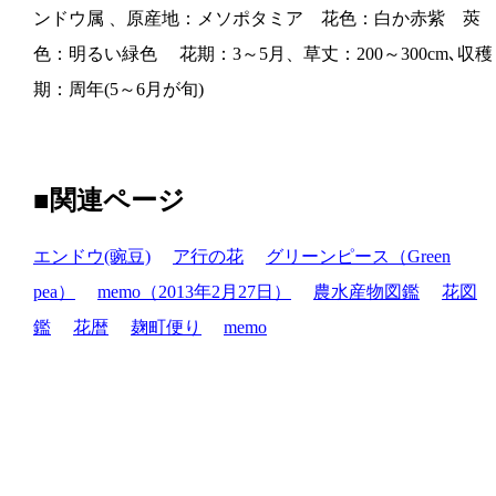
ンドウ属 、原産地：メソポタミア 花色：白か赤紫 莢
色：明るい緑色 花期：3～5月、草丈：200～300cm､収穫
期：周年(5～6月が旬)
■関連ページ
エンドウ(豌豆)
ア行の花
グリーンピース（Green
pea）
memo（2013年2月27日）
農水産物図鑑
花図
鑑
花暦
麹町便り
memo