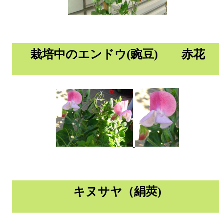
栽培中のエンドウ(豌豆) 赤花
キヌサヤ（絹莢)