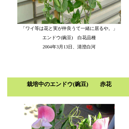
「ワイ等は花と実が仲良うて一緒に居るや。」
エンドウ(豌豆) 白花品種
2004年3月13日、清澄白河
栽培中のエンドウ(豌豆) 赤花