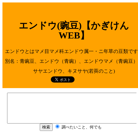
エンドウ(豌豆)【かぎけん
WEB】
エンドウとはマメ目マメ科エンドウ属一・ニ年草の豆類です
別名：青豌豆、エンドウ（青豌）、エンドウマメ（青豌豆）
サヤエンドウ、キヌサヤ(若莢のこと)