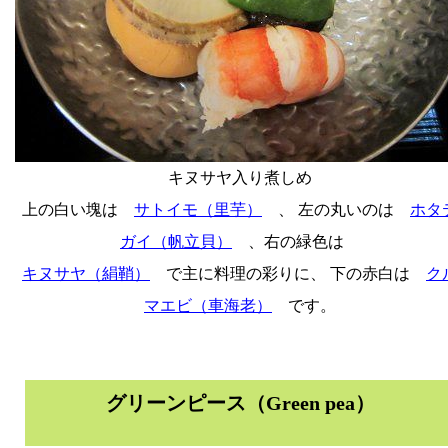
キヌサヤ入り煮しめ
上の白い塊は
サトイモ（里芋）
、 左の丸いのは
ホタ
ガイ（帆立貝）
、右の緑色は
キヌサヤ（絹鞘）
で主に料理の彩りに、 下の赤白は
ク
マエビ（車海老）
です。
グリーンピース（Green pea）