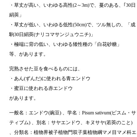
・草丈が高い、いわゆる高性(2～3m)で、蔓のある、｢30日
絹莢」
・草丈が低い、いわゆる低性(50cm)で、ツル無しの、「成
駒30日絹莢(ナリコマサンジュウニチ)」
・極端に背の低い、いわゆる矮性種の「白花砂糖」
等、があります。
完熟させた豆を食べるものには、
・あん(ずんだ)に使われる青エンドウ
・蜜豆に使われる赤エンドウ
があります。
一般名：エンドウ(豌豆) 、学名：Pisum sativum(ピスム・サ
ティブム) 、別名：サヤエンドウ、キヌサヤ(若莢のこと)
、分類名：植物界被子植物門双子葉植物綱マメ目マメ科エ