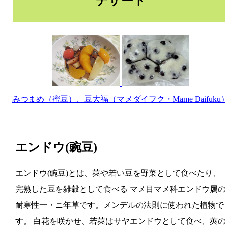
デザート
みつまめ（蜜豆）、豆大福（マメダイフク・Mame Daifuku
エンドウ(豌豆)
エンドウ(豌豆)とは、莢や若い豆を野菜として食べたり、
完熟した豆を雑穀として食べる マメ目マメ科エンドウ属
耐寒性一・ニ年草です。メンデルの法則に使われた植物で
す。 白花を咲かせ、若莢はサヤエンドウとして食べ、莢