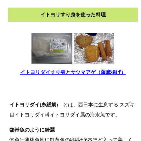
イトヨリすり身を使った料理
イトヨリダイすり身とサツマアゲ（薩摩揚げ）
イトヨリダイ(糸縒鯛)
とは、西日本に生息する スズキ
目イトヨリダイ科イトヨリダイ属の海水魚です。
熱帯魚のように綺麗
体色は薄桃色地に鮮黄色の縦縞が6本ほど入って美しく