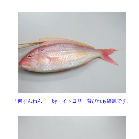
「何すんねん」 by イトヨリ 背びれも綺麗です。