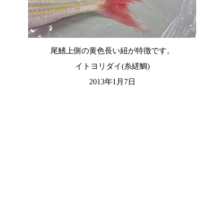
尾鰭上側の黄色長い紐が特徴です。
イトヨリダイ(糸縒鯛)
2013年1月7日