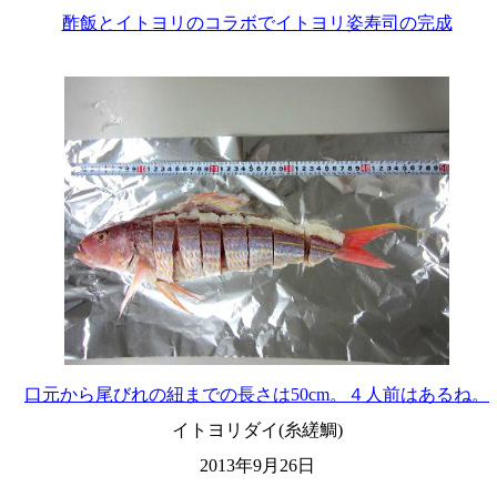
酢飯とイトヨリのコラボでイトヨリ姿寿司の完成
口元から尾びれの紐までの長さは50cm。４人前はあるね。
イトヨリダイ(糸縒鯛)
2013年9月26日