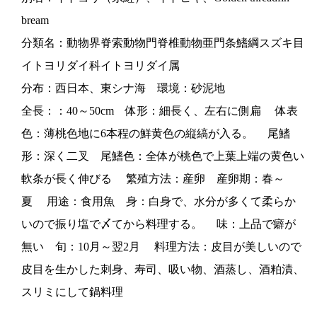
bream
分類名：動物界脊索動物門脊椎動物亜門条鰭綱スズキ目
イトヨリダイ科イトヨリダイ属
分布：西日本、東シナ海 環境：砂泥地
全長：：40～50cm 体形：細長く、左右に側扁 体表
色：薄桃色地に6本程の鮮黄色の縦縞が入る。 尾鰭
形：深く二叉 尾鰭色：全体が桃色で上葉上端の黄色い
軟条が長く伸びる 繁殖方法：産卵 産卵期：春～
夏 用途：食用魚 身：白身で、水分が多くて柔らか
いので振り塩で〆てから料理する。 味：上品で癖が
無い 旬：10月～翌2月 料理方法：皮目が美しいので
皮目を生かした刺身、寿司、吸い物、酒蒸し、酒粕漬、
スリミにして鍋料理