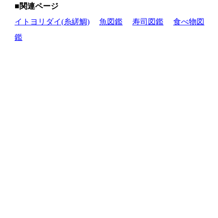
■関連ページ
イトヨリダイ(糸縒鯛)
魚図鑑
寿司図鑑
食べ物図
鑑