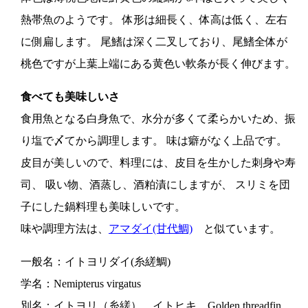
熱帯魚のようです。 体形は細長く、体高は低く、左右
に側扁します。 尾鰭は深く二叉しており、尾鰭全体が
桃色ですが上葉上端にある黄色い軟条が長く伸びます。
食べても美味しいさ
食用魚となる白身魚で、水分が多くて柔らかいため、振
り塩で〆てから調理します。 味は癖がなく上品です。
皮目が美しいので、料理には、皮目を生かした刺身や寿
司、 吸い物、酒蒸し、酒粕漬にしますが、 スリミを団
子にした鍋料理も美味しいです。
味や調理方法は、
アマダイ(甘代鯛)
と似ています。
一般名：イトヨリダイ(糸縒鯛)
学名：Nemipterus virgatus
別名：イトヨリ（糸縒）、イトヒキ、Golden threadfin