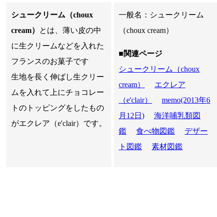
シュークリーム（choux
一般名：シュークリーム
cream）
とは、薄い皮の中
（choux cream）
に生クリームなどを入れた
■関連ページ
フランスのお菓子です
シュークリーム（choux
生地を長く伸ばし生クリー
cream）
エクレア
ムを入れて上にチョコレー
（e'clair）
memo(2013年6
トのトッピングをしたもの
月12日)
海洋哺乳類図
がエクレア（e'clair）です。
鑑
食べ物図鑑
デザー
ト図鑑
素材図鑑