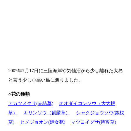
2005年7月17日に三陸海岸や気仙沼から少し離れた大島
と言う少し小高い島に渡りました。
○花の種類
アカツメクサ(赤詰草)
オオダイコンソウ（大大根
草）
キリンソウ（麒麟草）
シャクジョウソウ(錫杖
草)
ヒメジョオン(姫女苑)
マツヨイグサ(待宵草)