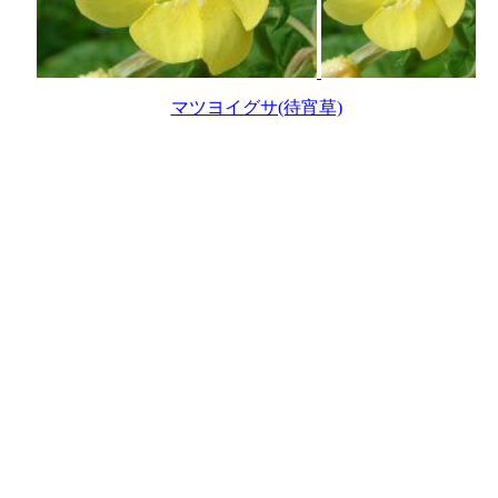
マツヨイグサ(待宵草)