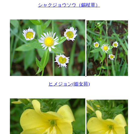
シャクジョウソウ（錫杖草）
ヒメジョン(姫女苑)