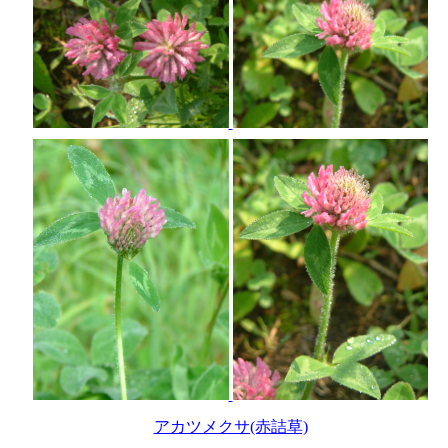
アカツメクサ(赤詰草)