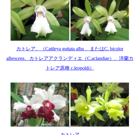
カトレア、（Cattleya guttata alba 、またはC. bicolor
albescens、カトレアアクランディエ（C.aclandiae）、洋蘭カ
トレア原種 c.leopoldi）
カトレア