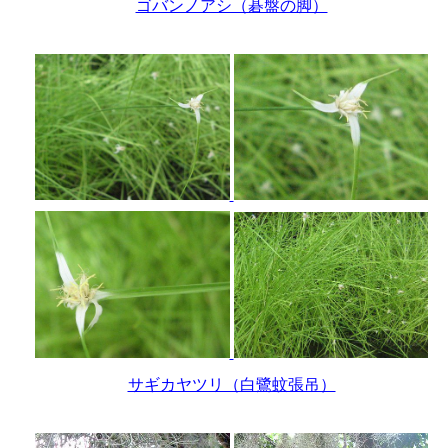
ゴバンノアシ（碁盤の脚）
サギカヤツリ（白鷺蚊張吊）