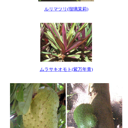
ルリマツリ(瑠璃茉莉)
ムラサキオモト(紫万年青)