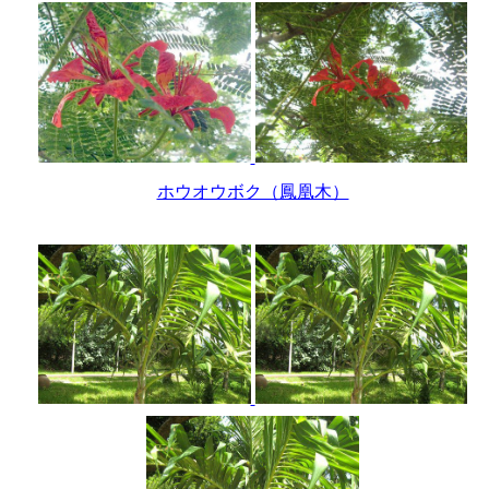
ホウオウボク（鳳凰木）