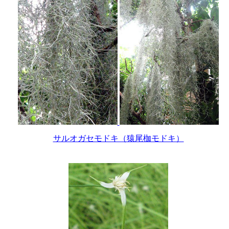
サルオガセモドキ（猿尾枷モドキ）