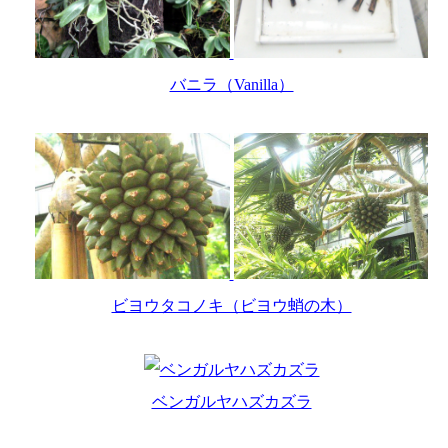
バニラ（Vanilla）
ビヨウタコノキ（ビヨウ蛸の木）
ベンガルヤハズカズラ