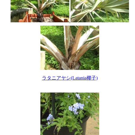
ラタニアヤシ(Latania椰子)