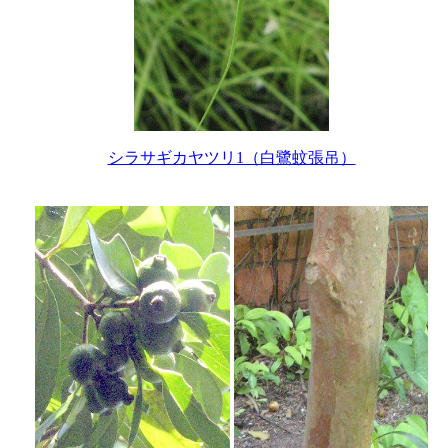
シラサギカヤツリ1（白鷺蚊張吊）