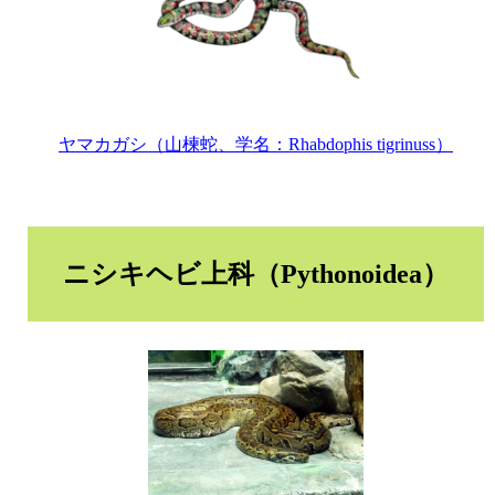
ヤマカガシ（山楝蛇、学名：Rhabdophis tigrinuss）
ニシキヘビ上科（Pythonoidea）