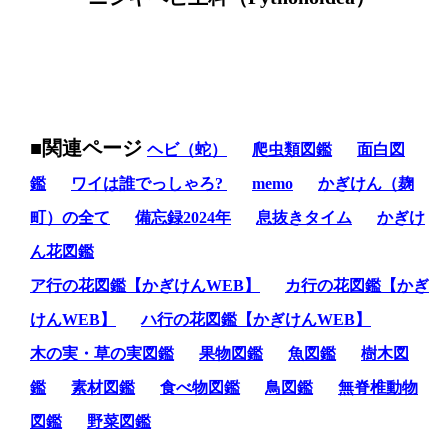
■関連ページ
ヘビ（蛇）
爬虫類図鑑
面白図
鑑
ワイは誰でっしゃろ?
memo
かぎけん（麹
町）の全て
備忘録2024年
息抜きタイム
かぎけ
ん花図鑑
ア行の花図鑑【かぎけんWEB】
カ行の花図鑑【かぎ
けんWEB】
ハ行の花図鑑【かぎけんWEB】
木の実・草の実図鑑
果物図鑑
魚図鑑
樹木図
鑑
素材図鑑
食べ物図鑑
鳥図鑑
無脊椎動物
図鑑
野菜図鑑