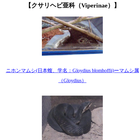
【クサリヘビ亜科（Viperinae）】
ニホンマムシ(日本蝮、学名：Gloydius blomhoffii)ーマムシ属
（Gloydius）