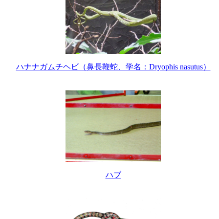
ハナナガムチヘビ（鼻長鞭蛇、学名：Dryophis nasutus）
ハブ