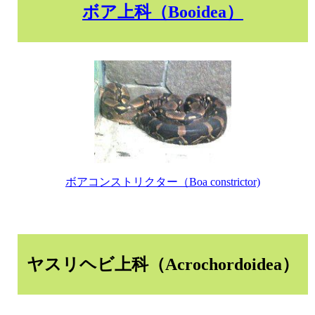
ボア上科（Booidea）
ボアコンストリクター（Boa constrictor)
ヤスリヘビ上科（Acrochordoidea）