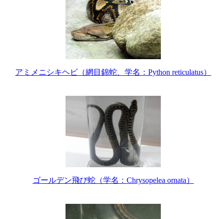
アミメニシキヘビ（網目錦蛇、学名：Python reticulatus）
ゴールデン飛び蛇（学名：Chrysopelea ornata）