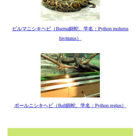
ビルマニシキヘビ（Burma錦蛇、学名：Python molurus
bivittatus）
ボールニシキヘビ（Ball錦蛇、学名：Python regius）