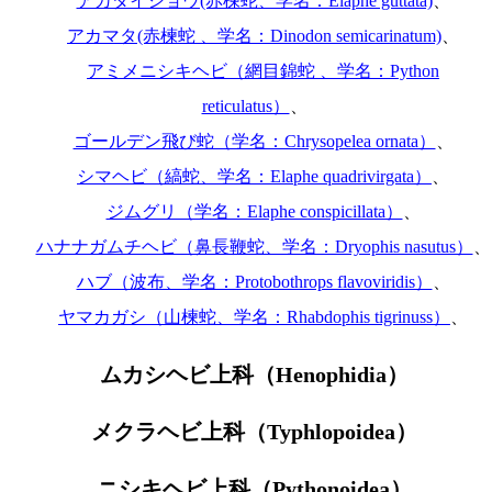
アカダイショウ(赤楝蛇、学名：Elaphe guttata)
、
アカマタ(赤楝蛇 、学名：Dinodon semicarinatum)
、
アミメニシキヘビ（網目錦蛇 、学名：Python
reticulatus）
、
ゴールデン飛び蛇（学名：Chrysopelea ornata）
、
シマヘビ（縞蛇、学名：Elaphe quadrivirgata）
、
ジムグリ（学名：Elaphe conspicillata）
、
ハナナガムチヘビ（鼻長鞭蛇、学名：Dryophis nasutus）
、
ハブ（波布、学名：Protobothrops flavoviridis）
、
ヤマカガシ（山楝蛇、学名：Rhabdophis tigrinuss）
、
ムカシヘビ上科（Henophidia）
メクラヘビ上科（Typhlopoidea）
ニシキヘビ上科（Pythonoidea）