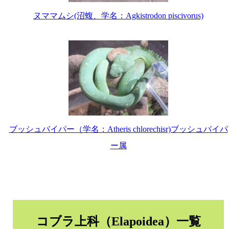
ヌママムシ(沼蝮、学名：Agkistrodon piscivorus)
ブッシュバイパー（学名：Atheris chlorechisr)ブッシュバイパ
ー属
コブラ上科（Elapoidea）一覧