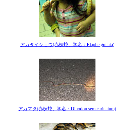
アカダイショウ(赤楝蛇、学名：Elaphe guttata)
アカマタ(赤楝蛇、学名：Dinodon semicarinatum)