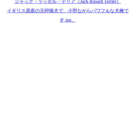
ジャック・ラッセル・テリア（Jack Russell Terrier）
イギリス原産の元狩猟犬で、小型ながらパワフルな犬種で
す.jpg。