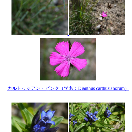
カルトゥジアン・ピンク（学名：Dianthus carthusianorum）