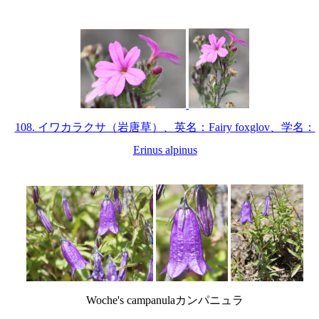
108. イワカラクサ（岩唐草）、英名：Fairy foxglov、学名：
Erinus alpinus
Woche's campanulaカンパニュラ