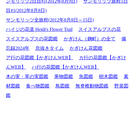
ンモリッツ2日目#1(2012年8月9日)
サンモリッツ旅程1日
目#1(2012年8月8日)
サンモリッツ全旅程(2012年8月8日～15日)
ハイジの花道 Heidi's Flower Trail
スイスアルプスの花
スイスアルプスの花図鑑
かぎけん（麹町）の全て
備
忘録2024年
息抜きタイム
かぎけん花図鑑
ア行の花図鑑【かぎけんWEB】
カ行の花図鑑【かぎけ
んWEB】
ハ行の花図鑑【かぎけんWEB】
木の実・草の実図鑑
果物図鑑
魚図鑑
樹木図鑑
素
材図鑑
食べ物図鑑
鳥図鑑
無脊椎動物図鑑
野菜図
鑑