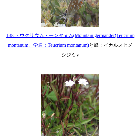
138 テウクリウム・モンタヌム(Mountain germander(Teucrium
montanum、学名：Teucrium montanum)
と蝶：イカルスヒメ
シジミ♀