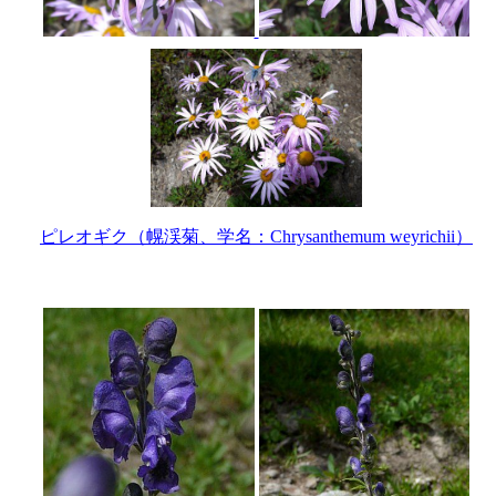
ピレオギク（幌渓菊、学名：Chrysanthemum weyrichii）