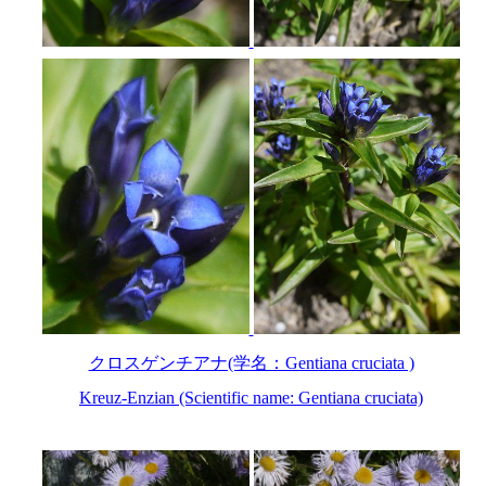
クロスゲンチアナ(学名：Gentiana cruciata )
Kreuz-Enzian (Scientific name: Gentiana cruciata)