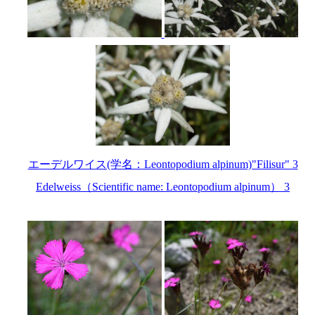
エーデルワイス(学名：Leontopodium alpinum)"Filisur" 3
Edelweiss（Scientific name: Leontopodium alpinum） 3