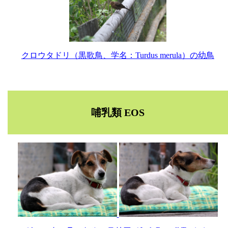
クロウタドリ（黒歌鳥、学名：Turdus merula）の幼鳥
哺乳類 EOS