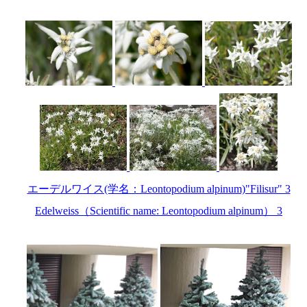
エーデルワイス(学名：Leontopodium alpinum)"Filisur" 3
Edelweiss（Scientific name: Leontopodium alpinum） 3