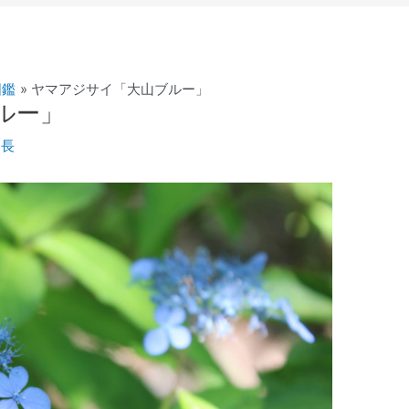
図鑑
ヤマアジサイ「大山ブルー」
ルー」
部長