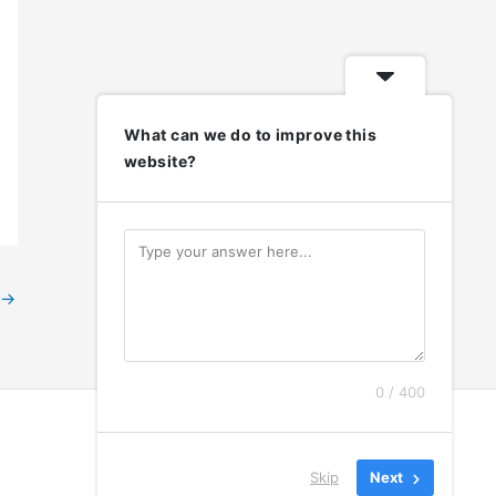
What can we do to improve this
website?
→
0 / 400
Skip
Next