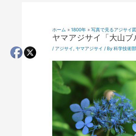
ホーム
1800年
写真で見るアジサイ
ヤマアジサイ「大山ブ
/
アジサイ
,
ヤマアジサイ
/ By
科学技術