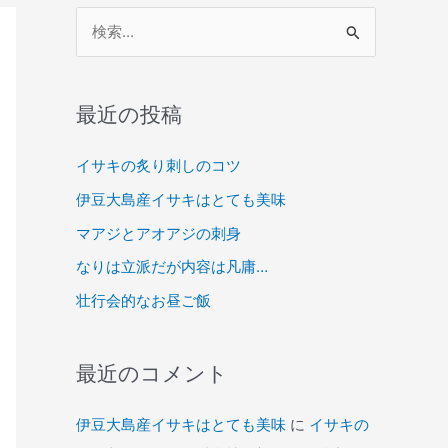
検
索
対
象
最近の投稿
:
イサキの炙り刺しのコツ
伊豆大島産イサキはとても美味
マアジとアオアジの刺身
なりは立派だが内容は凡庸…
壮行会的なお昼ご飯
最近のコメント
伊豆大島産イサキはとても美味
に
イサキの