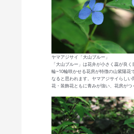
ヤマアジサイ「大山ブルー」
「大山ブルー」は花弁が小さく蕊が良く
輪~10輪咲かせる花房が特徴の山紫陽
なると思われます。ヤマアジサイらしい
花・装飾花ともに青みが強い、花房がつ