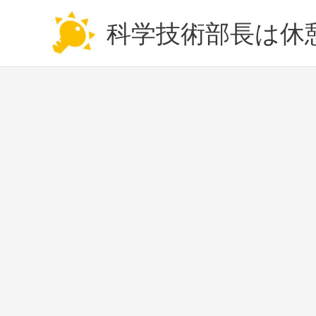
内
容
科学技術部長は休
を
ス
キ
ッ
プ