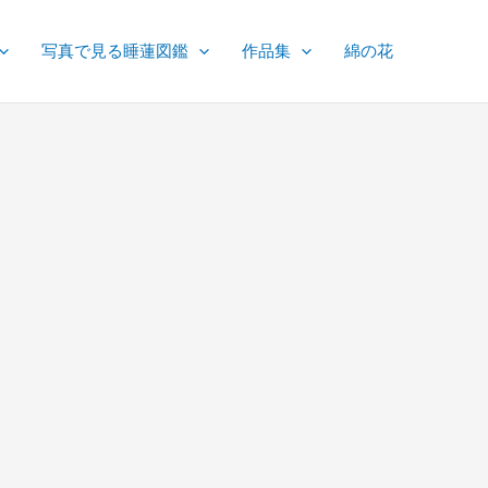
写真で見る睡蓮図鑑
作品集
綿の花