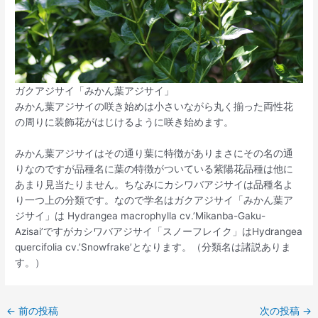
ガクアジサイ「みかん葉アジサイ」
みかん葉アジサイの咲き始めは小さいながら丸く揃った両性花
の周りに装飾花がはじけるように咲き始めます。
みかん葉アジサイはその通り葉に特徴がありまさにその名の通
りなのですが品種名に葉の特徴がついている紫陽花品種は他に
あまり見当たりません。ちなみにカシワバアジサイは品種名よ
り一つ上の分類です。なので学名はガクアジサイ「みかん葉ア
ジサイ」は Hydrangea macrophylla cv.’Mikanba-Gaku-
Azisai’ですがカシワバアジサイ「スノーフレイク」はHydrangea
quercifolia cv.’Snowfrake’となります。（分類名は諸説ありま
す。）
←
前の投稿
次の投稿
→