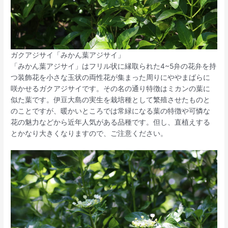
ガクアジサイ「みかん葉アジサイ」
「みかん葉アジサイ」はフリル状に縁取られた4~5弁の花弁を持
つ装飾花を小さな玉状の両性花が集まった周りにややまばらに
咲かせるガクアジサイです。その名の通り特徴はミカンの葉に
似た葉です。伊豆大島の実生を栽培種として繁殖させたものと
のことですが、暖かいところでは常緑になる葉の特徴や可憐な
花の魅力などから近年人気がある品種です。但し、直植えする
とかなり大きくなりますので、ご注意ください。