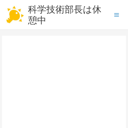
内
科学技術部長は休
容
を
憩中
Main
ス
キ
Men
ッ
プ