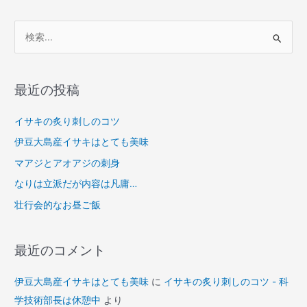
検
索
対
象
最近の投稿
:
イサキの炙り刺しのコツ
伊豆大島産イサキはとても美味
マアジとアオアジの刺身
なりは立派だが内容は凡庸…
壮行会的なお昼ご飯
最近のコメント
伊豆大島産イサキはとても美味
に
イサキの炙り刺しのコツ - 科
学技術部長は休憩中
より