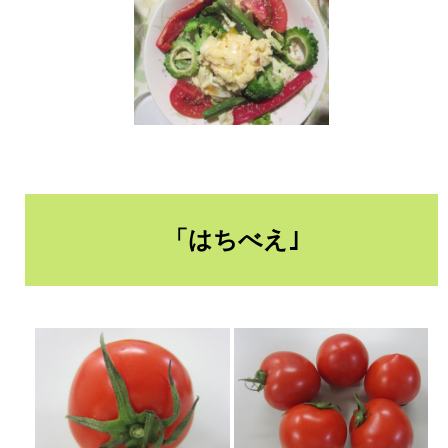
「はちべえ｣