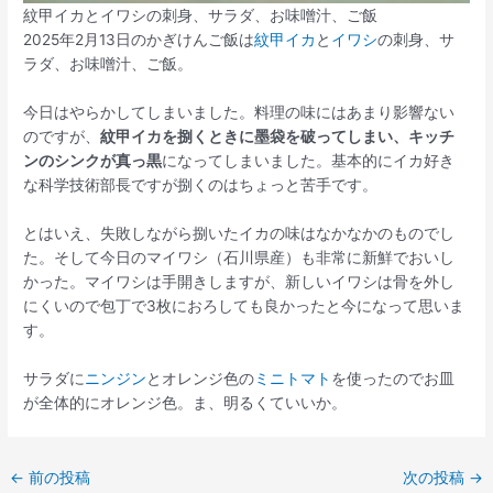
紋甲イカとイワシの刺身、サラダ、お味噌汁、ご飯
2025年2月13日のかぎけんご飯は
紋甲イカ
と
イワシ
の刺身、サ
ラダ、お味噌汁、ご飯。
今日はやらかしてしまいました。料理の味にはあまり影響ない
のですが、
紋甲イカを捌くときに墨袋を破ってしまい、キッチ
ンのシンクが真っ黒
になってしまいました。基本的にイカ好き
な科学技術部長ですが捌くのはちょっと苦手です。
とはいえ、失敗しながら捌いたイカの味はなかなかのものでし
た。そして今日のマイワシ（石川県産）も非常に新鮮でおいし
かった。マイワシは手開きしますが、新しいイワシは骨を外し
にくいので包丁で3枚におろしても良かったと今になって思いま
す。
サラダに
ニンジン
とオレンジ色の
ミニトマト
を使ったのでお皿
が全体的にオレンジ色。ま、明るくていいか。
←
前の投稿
次の投稿
→