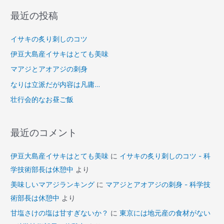
象
最近の投稿
:
イサキの炙り刺しのコツ
伊豆大島産イサキはとても美味
マアジとアオアジの刺身
なりは立派だが内容は凡庸…
壮行会的なお昼ご飯
最近のコメント
伊豆大島産イサキはとても美味
に
イサキの炙り刺しのコツ - 科
学技術部長は休憩中
より
美味しいマアジランキング
に
マアジとアオアジの刺身 - 科学技
術部長は休憩中
より
甘塩さけの塩は甘すぎないか？
に
東京には地元産の食材がない