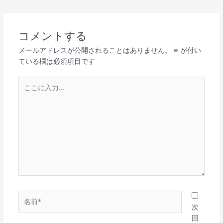
コメントする
メールアドレスが公開されることはありません。
※
が付い
ている欄は必須項目です
こ
こ
に
入
力…
名
前
次
*
回