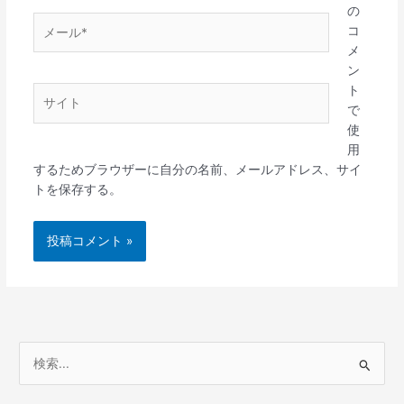
の
メ
コ
ー
メ
ル
ン
*
ト
サ
で
イ
使
ト
用
するためブラウザーに自分の名前、メールアドレス、サイ
トを保存する。
検
索
対