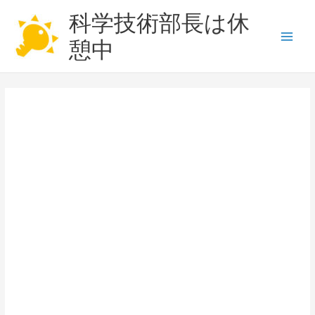
内
科学技術部長は休
容
を
憩中
Main
ス
キ
Men
ッ
プ