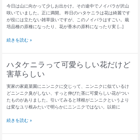
今日は山に向かって少しお出かけ。その途中でノイバラが沢山
咲いていました。正に満開。 昨日のハタケニラは花は綺麗です
が役には立たない雑草扱いですが、このノイバラはすごい。栽
培品種の原種になったり、花が香水の原料になったり実 […]
ノ
続きを読む »
イ
バ
ラ
ハタケニラって可愛らしい花だけど
が
害草らしい
咲
い
実家の家庭菜園にニンニクに交じって、ニンニクに似ているけ
て
どニンニク臭がしない、すっと伸びた茎に可愛らしい花がつい
い
たものがありました。引いてみると球根がニンニクというより
た
は変なユリ根みたいで明らかにニンニクではない。以前に
け
ど
ハ
続きを読む »
色々
タ
役
ケ
に