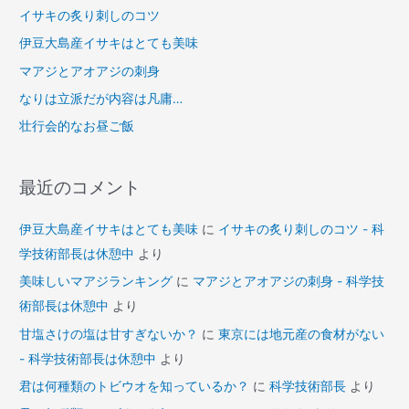
ー
イサキの炙り刺しのコツ
プ
伊豆大島産イサキはとても美味
ン
し
マアジとアオアジの刺身
ま
なりは立派だが内容は凡庸…
す
壮行会的なお昼ご飯
最近のコメント
伊豆大島産イサキはとても美味
に
イサキの炙り刺しのコツ - 科
学技術部長は休憩中
より
美味しいマアジランキング
に
マアジとアオアジの刺身 - 科学技
術部長は休憩中
より
甘塩さけの塩は甘すぎないか？
に
東京には地元産の食材がない
- 科学技術部長は休憩中
より
君は何種類のトビウオを知っているか？
に
科学技術部長
より