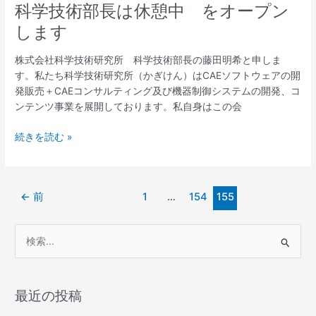
ニ
立
科学技術部長は休憩中 をオープン
ラ
つ
します
っ
ら
て
し
株式会社科学技術研究所 科学技術部長の藤田明希と申しま
可
い
す。私たち科学技術研究所（かぎけん）はCAEソフトウェアの開
愛
発販売＋CAEコンサルティング及び機器制御システムの開発、コ
ら
ンテンツ事業を展開しております。私自身はこの会
し
い
科
続きを読む »
花
学
だ
技
け
術
ど
←
前
1
…
154
155
部
害
長
草
は
検
ら
休
し
索
憩
い
対
中
象
を
最近の投稿
オ
: