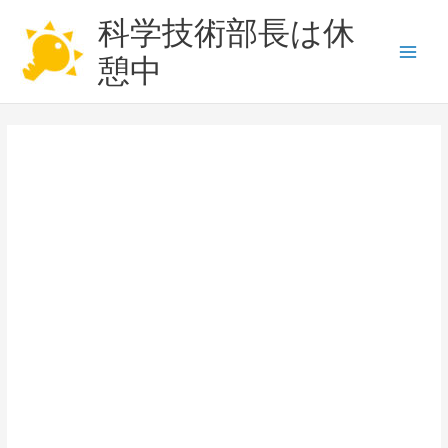
内
科学技術部長は休
容
を
憩中
Main
ス
キ
Men
ッ
プ