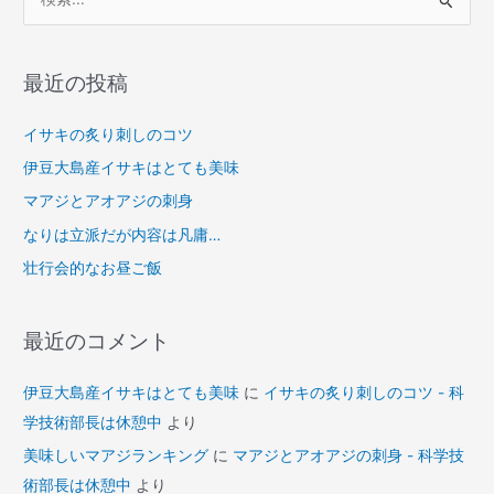
索
対
象
最近の投稿
:
イサキの炙り刺しのコツ
伊豆大島産イサキはとても美味
マアジとアオアジの刺身
なりは立派だが内容は凡庸…
壮行会的なお昼ご飯
最近のコメント
伊豆大島産イサキはとても美味
に
イサキの炙り刺しのコツ - 科
学技術部長は休憩中
より
美味しいマアジランキング
に
マアジとアオアジの刺身 - 科学技
術部長は休憩中
より