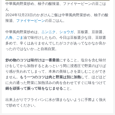
中華風肉野菜炒め、柚子の酸辣湯、ファイヤービーンの豆ごは
ん
2024年12月23日のかぎけんご飯は中華風肉野菜炒め、柚子の酸
辣湯、
ファイヤービーン
の豆ごはん。
中華風肉野菜炒めは、
ニンニク
、
ショウガ
、豆板醤、豆鼓醤、
八角
、
ごま
油で味付けしたもの。今日は豆板醤少な目、豆鼓醤
多めで、辛くはありませんでしたがコクがあってなかなか良か
ったのではないか…と自画自賛。
炒め物のコツは味付けは一番最後
にすること。塩分を含む味付
けをしてから加熱するとあっという間に浸透圧で野菜のぱりぱ
り感が失われてしまって、本来の美味しさを楽しむことができ
ません。
もう一つのコツは肉と野菜は別に加熱
して、ほどほど
に火の通った野菜に加熱済みの肉を合わせてすぐに味をつけて
鍋を頑張って振って味をなじませる
こと。
出来上がりでフライパンに水が溜まらないように手際よく強火
で炒めてください。