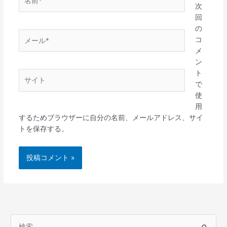
前
次
*
回
の
メ
コ
ー
メ
ル
ン
*
ト
サ
で
イ
使
ト
用
するためブラウザーに自分の名前、メールアドレス、サイ
トを保存する。
検