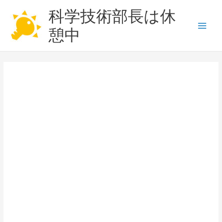
内
科学技術部長は休
容
を
憩中
Main
ス
キ
Men
ッ
プ