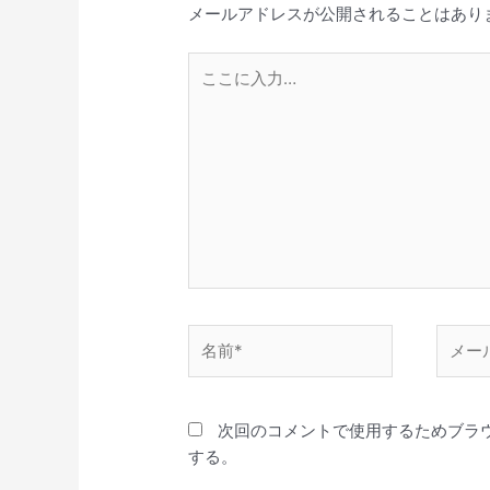
メールアドレスが公開されることはあり
こ
こ
に
入
力…
名
メ
前
ー
*
ル
*
次回のコメントで使用するためブラ
する。