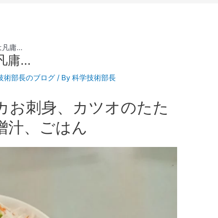
は凡庸…
凡庸…
技術部長のブログ
/ By
科学技術部長
カお刺身、カツオのたた
噌汁、ごはん