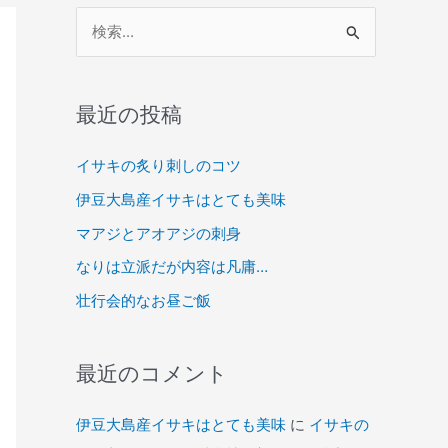
検
索
対
象
最近の投稿
:
イサキの炙り刺しのコツ
伊豆大島産イサキはとても美味
マアジとアオアジの刺身
なりは立派だが内容は凡庸…
壮行会的なお昼ご飯
最近のコメント
伊豆大島産イサキはとても美味
に
イサキの