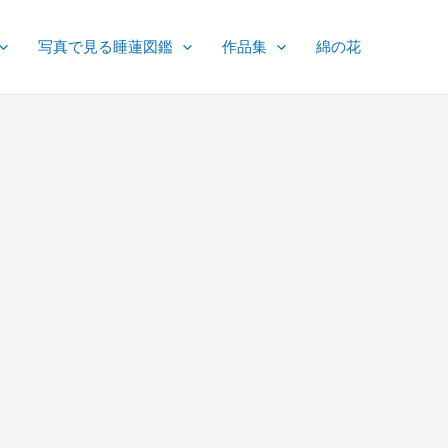
写真で見る睡蓮図鑑
作品集
綿の花