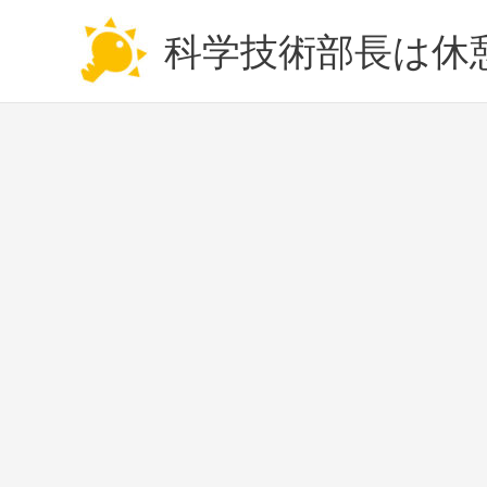
内
容
科学技術部長は休
を
ス
キ
ッ
プ