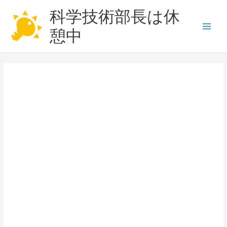
内
科学技術部長は休
容
を
憩中
Main
ス
キ
Men
ッ
プ