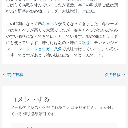
しばらく掲載を休んでいましたが復活。本日の科技研ご飯は鶏
むねと野菜の炒め物、サラダ、お味噌汁、ごはん。
この時期になって春
キャベツ
が良くなってきました。冬シーズ
ンはキャベツが高くて大変でしたが、春キャベツがだいぶ求め
やすい価格になってきてほっとしています。炒め物にもサラダ
にも使っています。味付けは塩の下味に
豆板醤
、テンメンジャ
ン、
ニンニク
、
ショウガ
、
八角
で風味付けしています。いろい
ろ使ってますがあまり強い味にはなってませんでした。
←
前の投稿
次の投稿
→
コメントする
メールアドレスが公開されることはありません。
※
が付い
ている欄は必須項目です
こ