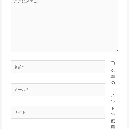
こ
に
入
力…
名
前
次
*
回
の
メ
コ
ー
メ
ル
ン
*
ト
サ
で
イ
使
ト
用