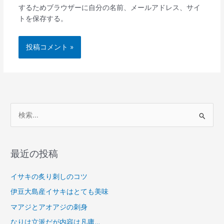
するためブラウザーに自分の名前、メールアドレス、サイ
トを保存する。
検
索
対
象
最近の投稿
:
イサキの炙り刺しのコツ
伊豆大島産イサキはとても美味
マアジとアオアジの刺身
なりは立派だが内容は凡庸…