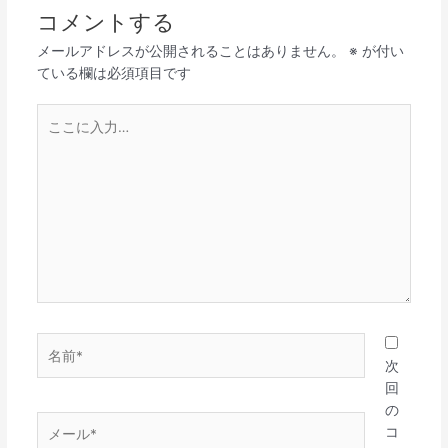
コメントする
メールアドレスが公開されることはありません。
※
が付い
ている欄は必須項目です
こ
こ
に
入
力…
名
前
次
*
回
の
メ
コ
ー