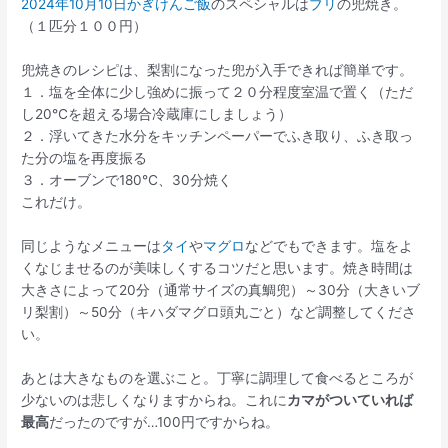
2024年10月10日かぎけんご飯
のスペシャルは
ブリ
の兜焼き。
（１匹分１００円）
兜焼きのレシピは、梨割になった兜が入手できれば簡単です。
１．塩を全体に少し強めに振って２０分程度室温で置く（ただ
し20℃を超える場合冷蔵庫にしましょう）
２．浮いてきた水分をキッチンペーパーでふき取り、ふき取っ
た分の塩を再度振る
３．オーブンで180℃、30分焼く
これだけ。
同じようなメニューは
タイ
や
マグロ
などでもできます。塩をよ
くなじませるのが美味しくするコツだと思います。焼き時間は
大きさによって20分（通常サイズの真鯛兜）～30分（大きいブ
リ梨割）～50分（キハダマグロ頭丸ごと）など調整してくださ
い。
あとは大きなものを選ぶこと。丁寧に調理して食べるところが
少ないのは悲しくなりますからね。これに
カマがついていれば
最高
だったのですが…100円ですからね。