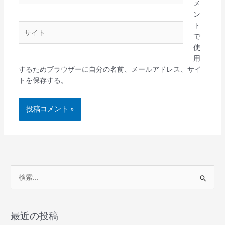
メ
ル
ン
*
ト
サ
で
イ
使
ト
用
するためブラウザーに自分の名前、メールアドレス、サイ
トを保存する。
検
索
対
象
最近の投稿