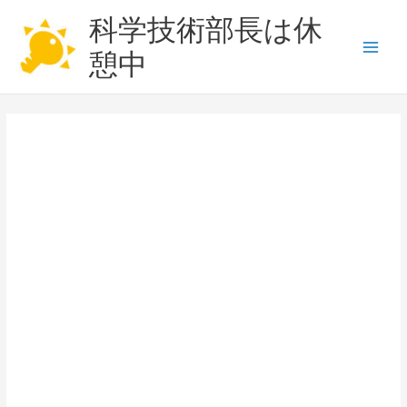
内
科学技術部長は休
容
を
憩中
Main
ス
キ
Men
ッ
プ