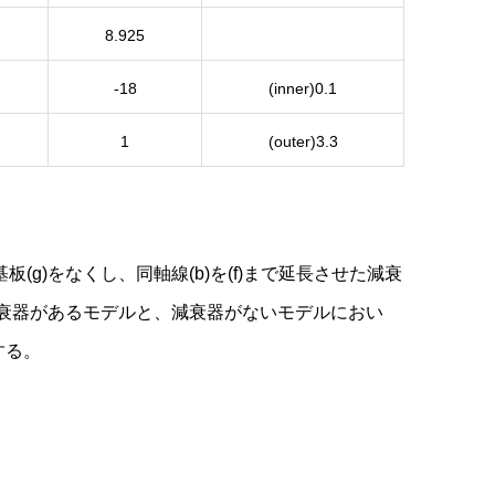
8.925
-18
(inner)0.1
1
(outer)3.3
基板(g)をなくし、同軸線(b)を(f)まで延長させた減衰
衰器があるモデルと、減衰器がないモデルにおい
する。