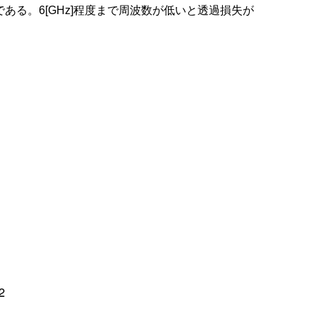
性である。6[GHz]程度まで周波数が低いと透過損失が