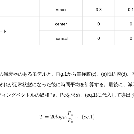
Vmax
3.3
0.1
center
0
0
ート
normal
0
0
の減衰器のあるモデルと、Fig.1から電極膜(c)、(e)抵抗膜(d)、
ぞれが定常状態になった後に時間平均を計算する。最後に、減
ンティングベクトルの総和Pa、Pcを求め、(eq.1)に代入して導出