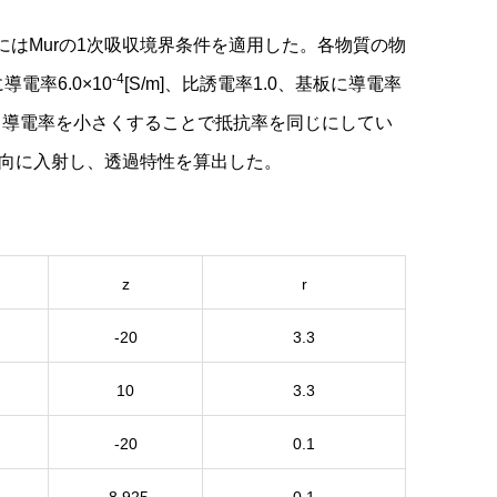
方向にはMurの1次吸収境界条件を適用した。各物質の物
-4
導電率6.0×10
[S/m]、比誘電率1.0、基板に導電率
ため、導電率を小さくすることで抵抗率を同じにしてい
からz方向に入射し、透過特性を算出した。
z
r
-20
3.3
10
3.3
-20
0.1
-8.925
0.1