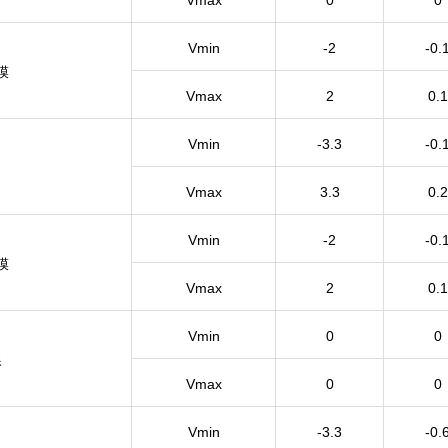
Vmin
-2
-0.
膜
Vmax
2
0.1
Vmin
-3.3
-0.
Vmax
3.3
0.2
Vmin
-2
-0.
膜
Vmax
2
0.1
Vmin
0
0
線
Vmax
0
0
Vmin
-3.3
-0.