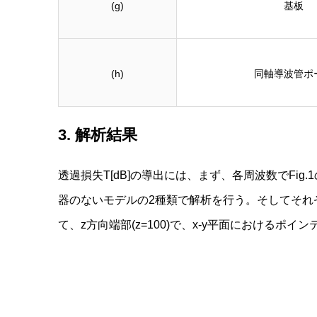
(g)
基板
(h)
同軸導波管ポ
3. 解析結果
透過損失T[dB]の導出には、まず、各周波数でFig.1
器のないモデルの2種類で解析を行う。そしてそれ
て、z方向端部(z=100)で、x-y平面におけるポイ