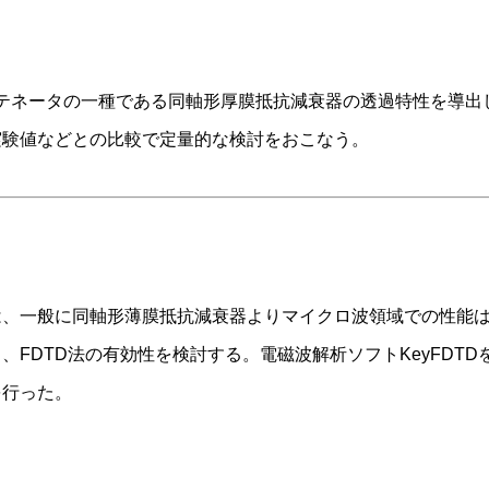
アッテネータの一種である同軸形厚膜抵抗減衰器の透過特性を導出
実験値などとの比較で定量的な検討をおこなう。
は、一般に同軸形薄膜抵抗減衰器よりマイクロ波領域での性能
FDTD法の有効性を検討する。電磁波解析ソフトKeyFDT
を行った。