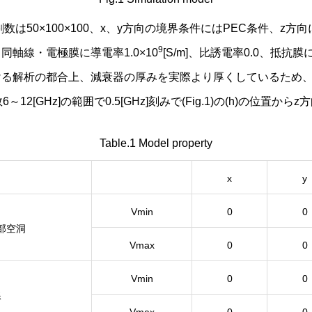
割数は50×100×100、x、y方向の境界条件にはPEC条件、z
9
、同軸線・電極膜に導電率1.0×10
[S/m]、比誘電率0.0、抵抗膜に
TD法における解析の都合上、減衰器の厚みを実際より厚くしている
[GHz]の範囲で0.5[GHz]刻みで(Fig.1)の(h)の位置
Table.1 Model property
x
y
Vmin
0
0
部空洞
Vmax
0
0
Vmin
0
0
線
Vmax
0
0