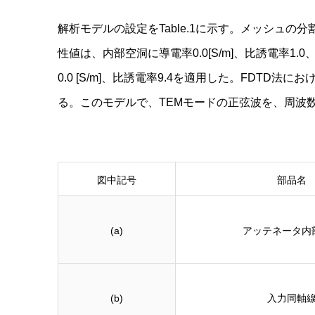
解析モデルの設定をTable.1に示す。メッシュの分
性値は、内部空洞に導電率0.0[S/m]、比誘電率1.0
0.0 [S/m]、比誘電率9.4を適用した。FD
る。このモデルで、TEMモードの正弦波を、周波数6～12
図中記号
部品名
(a)
アッテネータ内
(b)
入力同軸