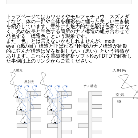
を解説し、電磁波解析...
トップページでは
カワセミ
や
モルフォチョウ
、
スズメダ
イ
など、体の一部や全体を極彩色に纏った美しい生き物
を紹介しています。意外にも魅力的な色彩は色素ではな
く、光の波長と呈色する箇所のナノ構造の組み合わせで
発色する「構造色」という現象です。
また「色」とは言えないかもしれませんが、moth
eye（蛾の目）構造と呼ばれる円錐状のナノ構造が周期
的に並んだ構造は光を反射しない（黒い）という特徴が
あります。これらを電磁波解析ソフトKeyFDTDで解析し
た事例は上のリンクからご覧ください。