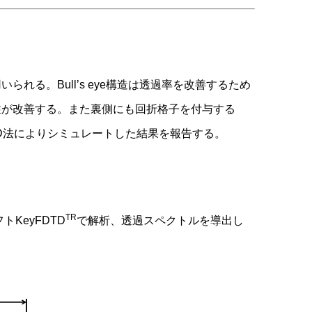
る。Bull’s eye構造は透過率を改善するため
性が改善する。また裏側にも回折格子を付与する
DTD法によりシミュレートした結果を報告する。
TR
トKeyFDTD
で解析、透過スペクトルを導出し