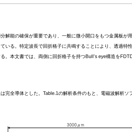
解能の確保が重要であり、一般に微小開口をもつ金属板が用いられ
している。特定波長で回折格子に共鳴することにより、透過特
本文書では、両側に回折格子を持つBull’s eye構造をF
 eye構造は完全導体とした。Table.1の解析条件のもと、電磁波解析ソフ