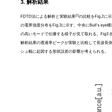
3. 解析結果
[1]
FDTD法による解析と実験結果
の比較をFig.2に
の電界強度分布をFig.3に示す。中央にBull’s e
の高いモードで伝播する様子が見て取れる。Fig3 (
解析結果の透過率ピークが実験と比較して長波長側に
シュ幅に起因する形状誤差の影響が考えられる。