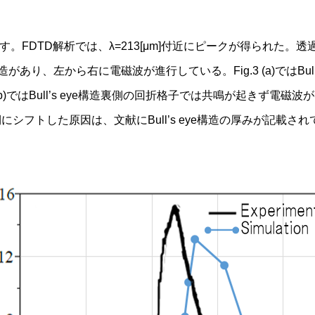
示す。FDTD解析では、λ=213[μm]付近にピークが得られた。透過率が
ye構造があり、左から右に電磁波が進行している。Fig.3 (a)ではB
b)ではBull’s eye構造裏側の回折格子では共鳴が起きず電磁
シフトした原因は、文献にBull’s eye構造の厚みが記載