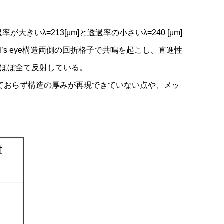
大きいλ=213[μm]と透過率の小さいλ=240 [μm]
ull’s eye構造両側の回折格子で共鳴を起こし、直進性
波がほぼ全て反射している。
されておらず構造の厚みが再現できていない点や、メッ