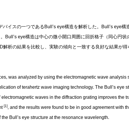
イスの一つであるBull’s eye構造を解析した。Bull’s 
Bull’s eye構造は中心の微小開口周囲に回折格子（同心
TD解析の結果を比較し、実験の傾向と一致する良好な結果が得られた
evices, was analyzed by using the electromagnetic wave analysis
plication of terahertz wave imaging technology. The Bull’s eye st
 electromagnetic waves in the diffraction grating improves the t
[1]
nt
, and the results were found to be in good agreement with th
f the Bull’s eye structure at the resonance wavelength.