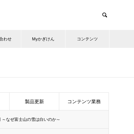

合わせ
Myかぎけん
コンテンツ
製品更新
コンテンツ業務
開 ～なぜ富士山の雪は白いのか～