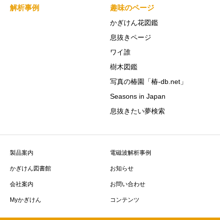
解析事例
趣味のページ
かぎけん花図鑑
息抜きページ
ワイ誰
樹木図鑑
写真の椿園「椿-db.net」
Seasons in Japan
息抜きたい夢検索
製品案内
電磁波解析事例
かぎけん図書館
お知らせ
会社案内
お問い合わせ
Myかぎけん
コンテンツ