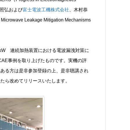
木下照弘および
富士電波工機株式会社
、木村恭
rowave Leakage Mitigation Mechanisms
kW 連続加熱装置における電波漏洩対策に
たCAE事例を取り上げたものです。実機の評
のある方は是非参加登録の上、是非聴講され
したら改めてリリースいたします。