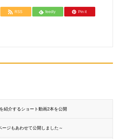
RSS
feedly
Pin it
を紹介するショート動画2本を公開
集ページもあわせて公開しました～