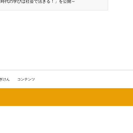
生時代の学びは社会で活きる！」を公開～
かぎけん
コンテンツ