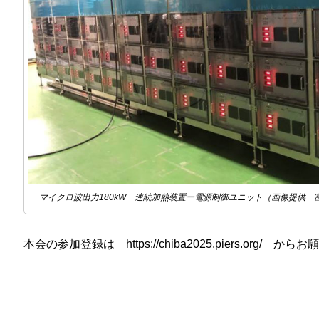
マイクロ波出力180kW 連続加熱装置ー電源制御ユニット（画像提供 
本会の参加登録は https://chiba2025.piers.org/ か