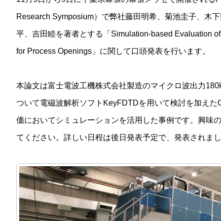
Research Symposium）で弊社藤田明希、菊池圭子、
平、吉田睦を著者とする「Simulation-based Evaluation of Mic
for Process Openings」に関して口頭発表を行います。
本論文は富士電波工機株式会社製造のマイクロ波出力180
ついて電磁波解析ソフトKeyFDTDを用いて検討を加え
価においてシミュレーションを活用した事例です。興味
てください。詳しい日程は後日発表予定で、発表されま