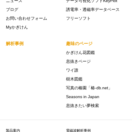
ニュース
データ可視化ソフトKeyPlot
ブログ
誘電率・透磁率データベース
お問い合わせフォーム
フリーソフト
Myかぎけん
解析事例
趣味のページ
かぎけん花図鑑
息抜きページ
ワイ誰
樹木図鑑
写真の椿園「椿-db.net」
Seasons in Japan
息抜きたい夢検索
製品案内
電磁波解析事例