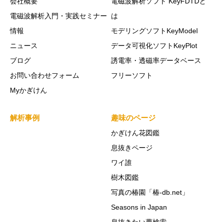
会社概要
電磁波解析ソフト KeyFDTDと
電磁波解析入門・実践セミナー
は
情報
モデリングソフトKeyModel
ニュース
データ可視化ソフトKeyPlot
ブログ
誘電率・透磁率データベース
お問い合わせフォーム
フリーソフト
Myかぎけん
解析事例
趣味のページ
かぎけん花図鑑
息抜きページ
ワイ誰
樹木図鑑
写真の椿園「椿-db.net」
Seasons in Japan
息抜きたい夢検索