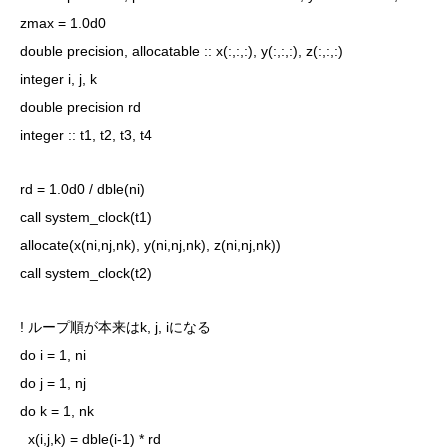
zmax = 1.0d0
double precision, allocatable :: x(:,:,:), y(:,:,:), z(:,:,:)
integer i, j, k
double precision rd
integer :: t1, t2, t3, t4
rd = 1.0d0 / dble(ni)
call system_clock(t1)
allocate(x(ni,nj,nk), y(ni,nj,nk), z(ni,nj,nk))
call system_clock(t2)
! ループ順が本来はk, j, iになる
do i = 1, ni
do j = 1, nj
do k = 1, nk
x(i,j,k) = dble(i-1) * rd