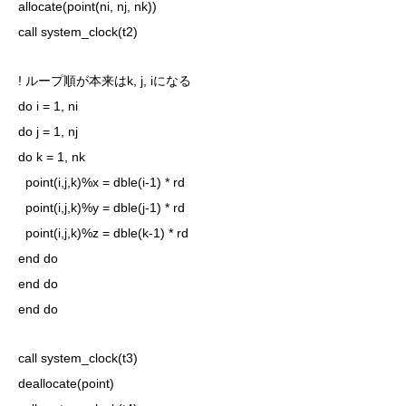
allocate(point(ni, nj, nk))
call system_clock(t2)
! ループ順が本来はk, j, iになる
do i = 1, ni
do j = 1, nj
do k = 1, nk
point(i,j,k)%x = dble(i-1) * rd
point(i,j,k)%y = dble(j-1) * rd
point(i,j,k)%z = dble(k-1) * rd
end do
end do
end do
call system_clock(t3)
deallocate(point)