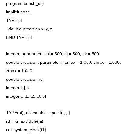
program bench_obj
implicit none
TYPE pt
double precision x, y, z
END TYPE pt
integer, parameter :: ni = 500, nj = 500, nk = 500
double precision, parameter :: xmax = 1.0d0, ymax = 1.0d0,
zmax = 1.0d0
double precision rd
integer i, j, k
integer :: t1, t2, t3, t4
TYPE(pt), allocatable :: point(:,:,:)
rd = xmax / dble(ni)
call system_clock(t1)