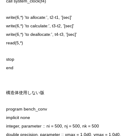
call system_clock(t4)
write(6,*) 'to allocate:', t2-t1, '[sec]'
write(6,*) 'to calculate:', t3-t2, '[sec]'
write(6,*) 'to deallocate:', t4-t3, '[sec]'
read(5,*)
stop
end
構造体使用しない版
program bench_conv
implicit none
integer, parameter :: ni = 500, nj = 500, nk = 500
double precision, parameter :: xmax = 1.0d0, ymax = 1.0d0,