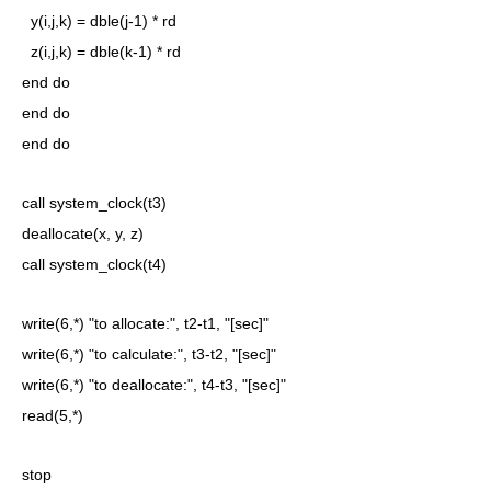
y(i,j,k) = dble(j-1) * rd
z(i,j,k) = dble(k-1) * rd
end do
end do
end do
call system_clock(t3)
deallocate(x, y, z)
call system_clock(t4)
write(6,*) "to allocate:", t2-t1, "[sec]"
write(6,*) "to calculate:", t3-t2, "[sec]"
write(6,*) "to deallocate:", t4-t3, "[sec]"
read(5,*)
stop