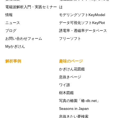
電磁波解析入門・実践セミナー
は
情報
モデリングソフトKeyModel
ニュース
データ可視化ソフトKeyPlot
ブログ
誘電率・透磁率データベース
お問い合わせフォーム
フリーソフト
Myかぎけん
解析事例
趣味のページ
かぎけん花図鑑
息抜きページ
ワイ誰
樹木図鑑
写真の椿園「椿-db.net」
Seasons in Japan
息抜きたい夢検索