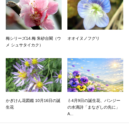
梅シリーズ14.梅 朱砂台閣（ウ
オオイヌノフグリ
メ シュサタイカク）
かぎけん花図鑑 10月16日の誕
💧4月9日の誕生花、パンジー
生花
の水滴詩「まなざしの先に」
A...