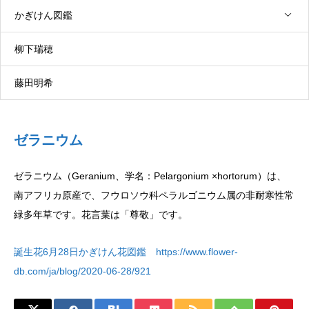
は、北米やメキシコ北部原産で、リンドウ科ユーストマ属の非耐
かぎけん図鑑
寒性一年草です。別名でユーストマ(Eustoma）や、リシアンサ
ス（Lisianthus）、プレイリー・ゲンティアン(Prairie gentian)と
柳下瑞穂
も呼ばれます。花言葉は「清々しい美しさ」です。
藤田明希
ゼラニウム
ゼラニウム（Geranium、学名：Pelargonium ×hortorum）は、
南アフリカ原産で、フウロソウ科ペラルゴニウム属の非耐寒性常
緑多年草です。花言葉は「尊敬」です。
誕生花6月28日かぎけん花図鑑 https://www.flower-
db.com/ja/blog/2020-06-28/921