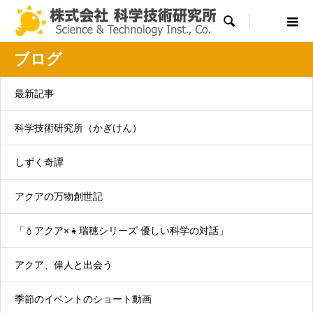

ブログ
最新記事
科学技術研究所（かぎけん）
かぎけん花図鑑
しずく奇譚
6月28の誕生花
2020.06.28
アクアの万物創世記
「💧アクア×👧瑞穂シリーズ 優しい科学の対話」
アクア、偉人と出会う
季節のイベントのショート動画