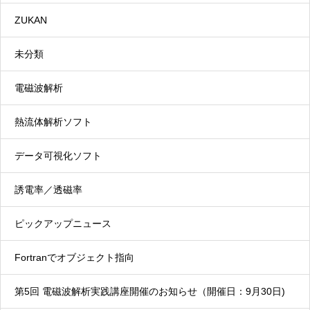
ZUKAN
未分類
電磁波解析
熱流体解析ソフト
データ可視化ソフト
トルコギキョウ
,
ゼラニウム
【6月28日の誕生花】
誘電率／透磁率
ピックアップニュース
Fortranでオブジェクト指向
トルコギキョウ
第5回 電磁波解析実践講座開催のお知らせ（開催日：9月30日)
トルコギキョウ（土耳古桔梗、学名：Eustoma grandiflorum）