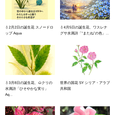
💧2月2日の誕生花 スノードロ
💧4月5日の誕生花、ワスレナ
ップ Aqua
グサ水滴詩「“またね”の色」...
💧3月8日の誕生花、🌰クリの
世界の国花 SY シリア・アラブ
水滴詩「ひそやかな実り」
共和国
Aq...