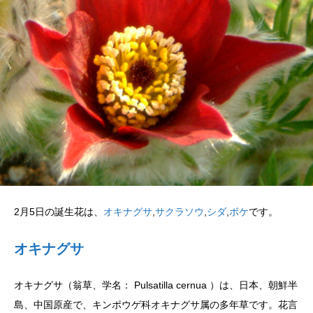
2月5日の誕生花は、
オキナグサ
,
サクラソウ
,
シダ
,
ボケ
です。
オキナグサ
オキナグサ（翁草、学名： Pulsatilla cernua ）は、日本、朝鮮半
島、中国原産で、キンポウゲ科オキナグサ属の多年草です。花言