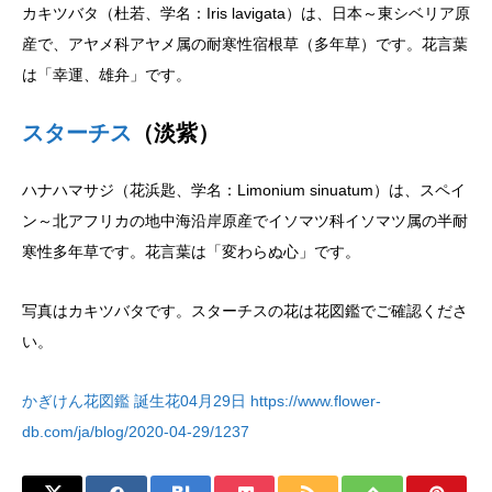
カキツバタ（杜若、学名：Iris lavigata）は、日本～東シベリア原
産で、アヤメ科アヤメ属の耐寒性宿根草（多年草）です。花言葉
は「幸運、雄弁」です。
スターチス
（淡紫）
ハナハマサジ（花浜匙、学名：Limonium sinuatum）は、スペイ
ン～北アフリカの地中海沿岸原産でイソマツ科イソマツ属の半耐
寒性多年草です。花言葉は「変わらぬ心」です。
写真はカキツバタです。スターチスの花は花図鑑でご確認くださ
い。
かぎけん花図鑑 誕生花04月29日 https://www.flower-
db.com/ja/blog/2020-04-29/1237