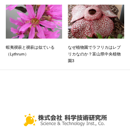
蝦夷禊萩と禊萩は似ている
なぜ植物園でラフリカはレプ
（Lythrum）
リカなのか？富山県中央植物
園3