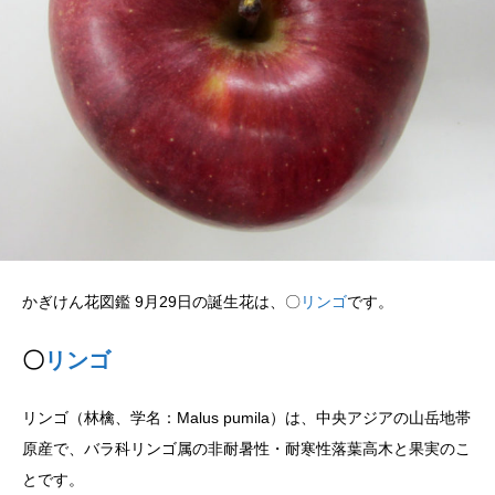
かぎけん花図鑑 9月29日の誕生花は、〇
リンゴ
です。
〇
リンゴ
リンゴ（林檎、学名：Malus pumila）は、中央アジアの山岳地帯
原産で、バラ科リンゴ属の非耐暑性・耐寒性落葉高木と果実のこ
とです。