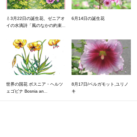
💧3月22日の誕生花、ゼニアオ
6月14日の誕生花
イの水滴詩「風のなかの約束...
世界の国花 ボスニア・ヘルツ
8月17日/ベルガモット,ユリノ
ェゴビナ Bosnia an...
キ