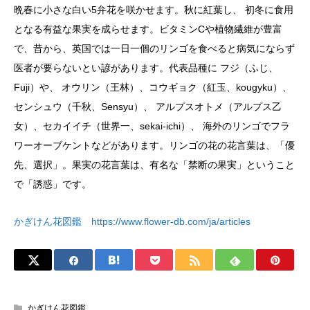
晩春に小さな白い5弁花を咲かせます。秋に紅葉し、 初冬に食用
となる有益な果実を成らせます。ビタミンCや植物繊維が豊富
で、昔から、英国では一日一個のリンゴを食べると病気にならず
医者が要らないとい諺があります。代表品種に フジ（ふじ、
Fuji）や、 オウリン（王林）、コウギョク（紅玉、kougyku）、
センシュウ（千秋、Sensyu）、 アルプスオトメ（アルプス乙
女）、セカイイチ（世界一、sekai-ichi）、 海外のリンゴでフラ
ワーオーブケントなどがあります。リンゴの花の花言葉は、「優
先、選択」。果実の花言葉は、有名な「禁断の果実」ということ
で「誘惑」です。
かぎけん花図鑑 https://www.flower-db.com/ja/articles
かぎけん花図鑑