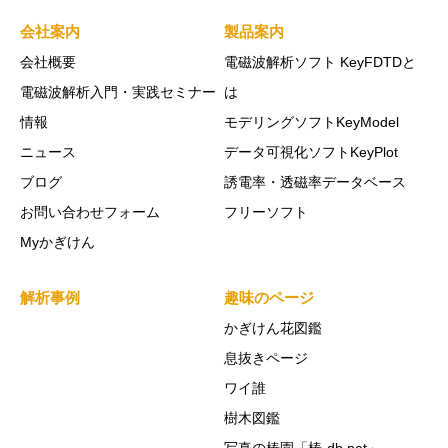
会社案内
製品案内
会社概要
電磁波解析ソフト KeyFDTDと
電磁波解析入門・実践セミナー
は
情報
モデリングソフトKeyModel
ニュース
データ可視化ソフトKeyPlot
ブログ
誘電率・透磁率データベース
お問い合わせフォーム
フリーソフト
Myかぎけん
解析事例
趣味のページ
かぎけん花図鑑
息抜きページ
ワイ誰
樹木図鑑
写真の椿園「椿-db.net」