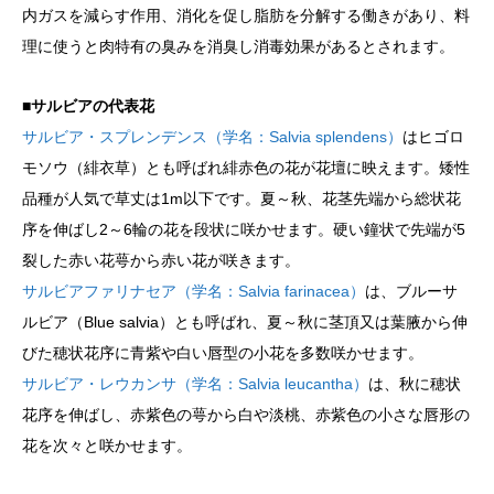
内ガスを減らす作用、消化を促し脂肪を分解する働きがあり、料
理に使うと肉特有の臭みを消臭し消毒効果があるとされます。
■サルビアの代表花
サルビア・スプレンデンス（学名：Salvia splendens）
はヒゴロ
モソウ（緋衣草）とも呼ばれ緋赤色の花が花壇に映えます。矮性
品種が人気で草丈は1m以下です。夏～秋、花茎先端から総状花
序を伸ばし2～6輪の花を段状に咲かせます。硬い鐘状で先端が5
裂した赤い花萼から赤い花が咲きます。
サルビアファリナセア（学名：Salvia farinacea）
は、ブルーサ
ルビア（Blue salvia）とも呼ばれ、夏～秋に茎頂又は葉腋から伸
びた穂状花序に青紫や白い唇型の小花を多数咲かせます。
サルビア・レウカンサ（学名：Salvia leucantha）
は、秋に穂状
花序を伸ばし、赤紫色の萼から白や淡桃、赤紫色の小さな唇形の
花を次々と咲かせます。