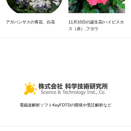
アガパンサスの青花、白花
11月10日の誕生花/ハイビスカ
ス（赤）,フヨウ
電磁波解析ソフトKeyFDTDの開発や受託解析など