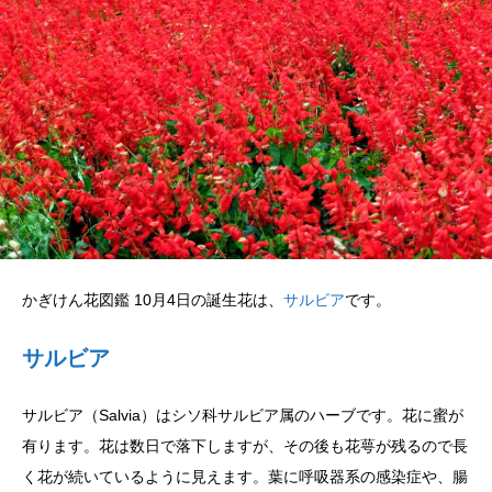
かぎけん花図鑑 10月4日の誕生花は、
サルビア
です。
サルビア
サルビア（Salvia）はシソ科サルビア属のハーブです。花に蜜が
有ります。花は数日で落下しますが、その後も花萼が残るので長
く花が続いているように見えます。葉に呼吸器系の感染症や、腸