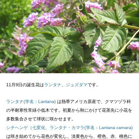
11月9日の誕生花は
ランタナ
、
ジュズダマ
です。
ランタナ(学名：Lantana)
は熱帯アメリカ原産で、クマツヅラ科
の半耐寒性常緑小低木です。初夏から秋にかけて花茎先に小花を
多数集合させて球状に咲かせます。
シチヘンゲ（七変化、ランタナ・カマラ(学名：Lantana camara)
は咲き始めてから花色が変化し、淡黄色から、橙色、赤、桃色に