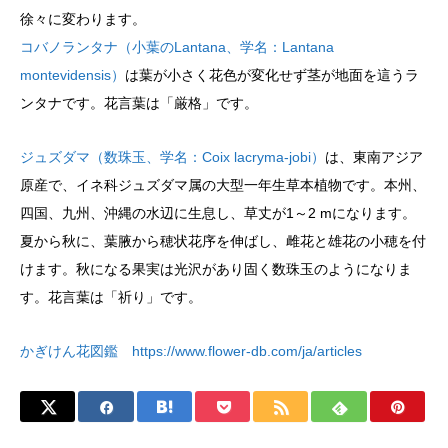
徐々に変わります。
コバノランタナ（小葉のLantana、学名：Lantana
montevidensis）
は葉が小さく花色が変化せず茎が地面を這うラ
ンタナです。花言葉は「厳格」です。
ジュズダマ（数珠玉、学名：Coix lacryma-jobi）
は、東南アジア
原産で、イネ科ジュズダマ属の大型一年生草本植物です。本州、
四国、九州、沖縄の水辺に生息し、草丈が1～2 mになります。
夏から秋に、葉腋から穂状花序を伸ばし、雌花と雄花の小穂を付
けます。秋になる果実は光沢があり固く数珠玉のようになりま
す。花言葉は「祈り」です。
かぎけん花図鑑 https://www.flower-db.com/ja/articles